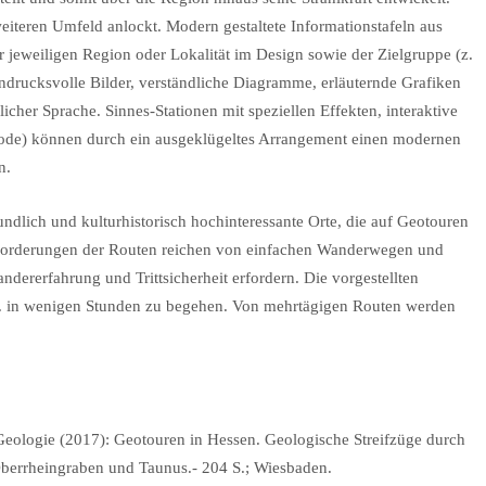
teren Umfeld anlockt. Modern gestaltete Informationstafeln aus
 jeweiligen Region oder Lokalität im Design sowie der Zielgruppe (z.
 eindrucksvolle Bilder, verständliche Diagramme, erläuternde Grafiken
icher Sprache. Sinnes-Stationen mit speziellen Effekten, interaktive
Code) können durch ein ausgeklügeltes Arrangement einen modernen
n.
undlich und kulturhistorisch hochinteressante Orte, die auf Geotouren
nforderungen der Routen reichen von einfachen Wanderwegen und
dererfahrung und Trittsicherheit erfordern. Die vorgestellten
w. in wenigen Stunden zu begehen. Von mehrtägigen Routen werden
eologie (2017): Geotouren in Hessen. Geologische Streifzüge durch
berrheingraben und Taunus.- 204 S.; Wiesbaden.