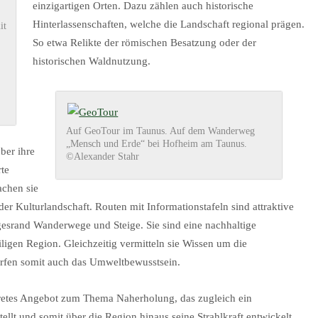
.
einzigartigen Orten. Dazu zählen auch historische
Hinterlassenschaften, welche die Landschaft regional prägen.
it
So etwa Relikte der römischen Besatzung oder der
historischen Waldnutzung.
Auf GeoTour im Taunus. Auf dem Wanderweg
„Mensch und Erde“ bei Hofheim am Taunus.
ber ihre
©Alexander Stahr
te
achen sie
der Kulturlandschaft. Routen mit Informationstafeln sind attraktive
srand Wanderwege und Steige. Sie sind eine nachhaltige
ligen Region. Gleichzeitig vermitteln sie Wissen um die
rfen somit auch das Umweltbewusstsein.
kretes Angebot zum Thema Naherholung, das zugleich ein
llt und somit über die Region hinaus seine Strahlkraft entwickelt.