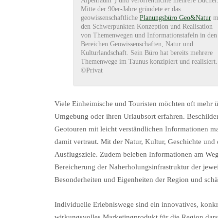
Alpenraum“) und veröffentlichte mehrere Bücher
Mitte der 90er-Jahre gründete er das
geowissenschaftliche
Planungsbüro Geo&Natur
m
den Schwerpunkten Konzeption und Realisation
von Themenwegen und Informationstafeln in den
Bereichen Geowissenschaften, Natur und
Kulturlandschaft. Sein Büro hat bereits mehrere
Themenwege im Taunus konzipiert und realisiert.
©Privat
Viele Einheimische und Touristen möchten oft mehr ü
Umgebung oder ihren Urlaubsort erfahren. Beschilder
Geotouren mit leicht verständlichen Informationen m
damit vertraut. Mit der Natur, Kultur, Geschichte und 
Ausflugsziele. Zudem beleben Informationen am Wege
Bereicherung der Naherholungsinfrastruktur der jewei
Besonderheiten und Eigenheiten der Region und schä
Individuelle Erlebniswege sind ein innovatives, kon
wirkungsvolles Marketingprodukt für die Region darste