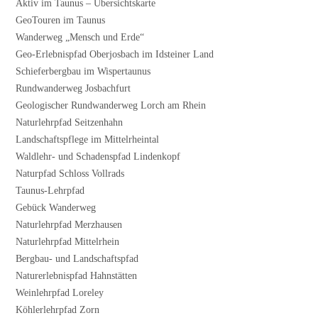
Aktiv im Taunus – Übersichtskarte
GeoTouren im Taunus
Wanderweg „Mensch und Erde“
Geo-Erlebnispfad Oberjosbach im Idsteiner Land
Schieferbergbau im Wispertaunus
Rundwanderweg Josbachfurt
Geologischer Rundwanderweg Lorch am Rhein
Naturlehrpfad Seitzenhahn
Landschaftspflege im Mittelrheintal
Waldlehr- und Schadenspfad Lindenkopf
Naturpfad Schloss Vollrads
Taunus-Lehrpfad
Gebück Wanderweg
Naturlehrpfad Merzhausen
Naturlehrpfad Mittelrhein
Bergbau- und Landschaftspfad
Naturerlebnispfad Hahnstätten
Weinlehrpfad Loreley
Köhlerlehrpfad Zorn