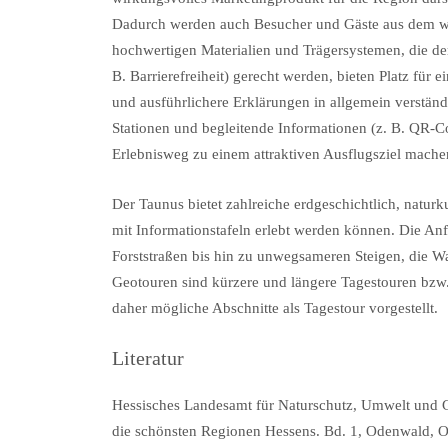
Dadurch werden auch Besucher und Gäste aus dem wei
hochwertigen Materialien und Trägersystemen, die der
B. Barrierefreiheit) gerecht werden, bieten Platz für
und ausführlichere Erklärungen in allgemein verständl
Stationen und begleitende Informationen (z. B. QR-
Erlebnisweg zu einem attraktiven Ausflugsziel mache
Der Taunus bietet zahlreiche erdgeschichtlich, naturk
mit Informationstafeln erlebt werden können. Die A
Forststraßen bis hin zu unwegsameren Steigen, die Wan
Geotouren sind kürzere und längere Tagestouren bz
daher mögliche Abschnitte als Tagestour vorgestellt.
Literatur
Hessisches Landesamt für Naturschutz, Umwelt und G
die schönsten Regionen Hessens. Bd. 1, Odenwald, O