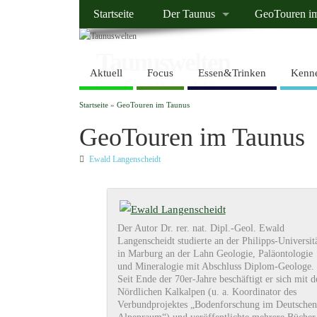
Startseite
Der Taunus
GeoTouren i
Taunuswelten
Aktuell
Focus
Essen&Trinken
Kenne
Geotourismus und Kulturlandschaft
Startseite
»
GeoTouren im Taunus
GeoTouren im Taunus
Ewald Langenscheidt
Der Autor Dr. rer. nat. Dipl.-Geol. Ewald
Langenscheidt studierte an der Philipps-Universit
in Marburg an der Lahn Geologie, Paläontologie
und Mineralogie mit Abschluss Diplom-Geologe.
Seit Ende der 70er-Jahre beschäftigt er sich mit d
Nördlichen Kalkalpen (u. a. Koordinator des
Verbundprojektes „Bodenforschung im Deutschen