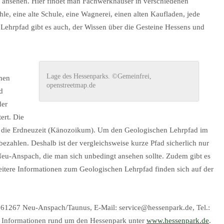
 ansehen. Hier findet man Fachwerkhäuser in verschiedenen
le, eine alte Schule, eine Wagnerei, einen alten Kaufladen, jede
Lehrpfad gibt es auch, der Wissen über die Gesteine Hessens und
Lage des Hessenparks. ©Gemeinfrei,
hen
openstreetmap.de
d
der
ert. Die
 in die Erdneuzeit (Känozoikum). Um den Geologischen Lehrpfad im
zahlen. Deshalb ist der vergleichsweise kurze Pfad sicherlich nur
 Neu-Anspach, die man sich unbedingt ansehen sollte. Zudem gibt es
tere Informationen zum Geologischen Lehrpfad finden sich auf der
61267 Neu-Anspach/Taunus, E-Mail: service@hessenpark.de, Tel.:
e Informationen rund um den Hessenpark unter
www.hessenpark.de
.