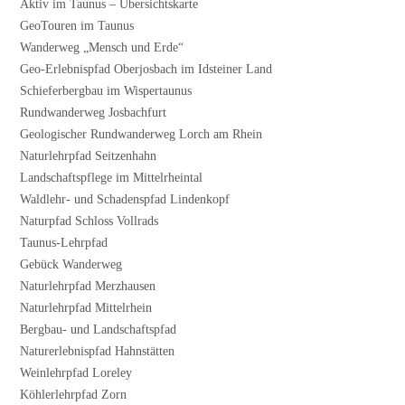
Aktiv im Taunus – Übersichtskarte
GeoTouren im Taunus
Wanderweg „Mensch und Erde“
Geo-Erlebnispfad Oberjosbach im Idsteiner Land
Schieferbergbau im Wispertaunus
Rundwanderweg Josbachfurt
Geologischer Rundwanderweg Lorch am Rhein
Naturlehrpfad Seitzenhahn
Landschaftspflege im Mittelrheintal
Waldlehr- und Schadenspfad Lindenkopf
Naturpfad Schloss Vollrads
Taunus-Lehrpfad
Gebück Wanderweg
Naturlehrpfad Merzhausen
Naturlehrpfad Mittelrhein
Bergbau- und Landschaftspfad
Naturerlebnispfad Hahnstätten
Weinlehrpfad Loreley
Köhlerlehrpfad Zorn