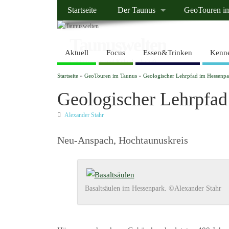
Startseite
Der Taunus
GeoTouren i
Taunuswelten
Aktuell
Focus
Essen&Trinken
Kenne
Geotourismus und Kulturlandschaft
Startseite
»
GeoTouren im Taunus
»
Geologischer Lehrpfad im Hessenpa
Geologischer Lehrpfad
Alexander Stahr
Neu-Anspach, Hochtaunuskreis
Basaltsäulen im Hessenpark. ©Alexander Stahr