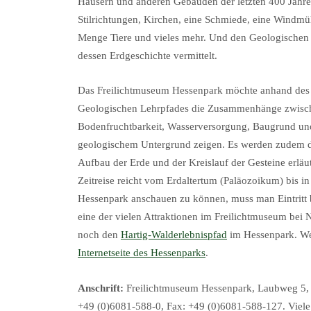
Häusern und anderen Gebäuden der letzten 400 Jahre
Stilrichtungen, Kirchen, eine Schmiede, eine Windmüh
Menge Tiere und vieles mehr. Und den Geologischen 
dessen Erdgeschichte vermittelt.
Das Freilichtmuseum Hessenpark möchte anhand des
Geologischen Lehrpfades die Zusammenhänge zwisc
Bodenfruchtbarkeit, Wasserversorgung, Baugrund un
geologischem Untergrund zeigen. Es werden zudem 
Aufbau der Erde und der Kreislauf der Gesteine erläut
Zeitreise reicht vom Erdaltertum (Paläozoikum) bis
Hessenpark anschauen zu können, muss man Eintritt be
eine der vielen Attraktionen im Freilichtmuseum bei
noch den
Hartig-Walderlebnispfad
im Hessenpark. Wei
Internetseite des Hessenparks
.
Anschrift:
Freilichtmuseum Hessenpark, Laubweg 5, 
+49 (0)6081-588-0, Fax: +49 (0)6081-588-127. Viel