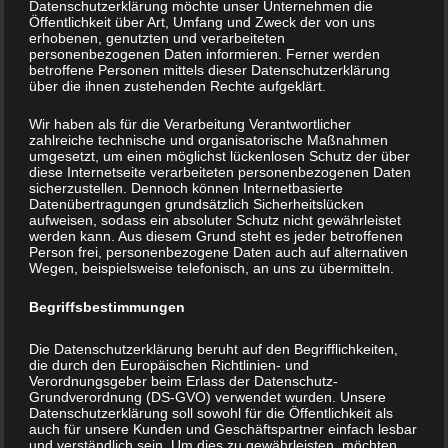
Datenschutzerklärung möchte unser Unternehmen die
Schie
Öffentlichkeit über Art, Umfang und Zweck der von uns
erhobenen, genutzten und verarbeiteten
ferber
personenbezogenen Daten informieren. Ferner werden
gbau
betroffene Personen mittels dieser Datenschutzerklärung
über die ihnen zustehenden Rechte aufgeklärt.
geht
es bei
Wir haben als für die Verarbeitung Verantwortlicher
zahlreiche technische und organisatorische Maßnahmen
einer
umgesetzt, um einen möglichst lückenlosen Schutz der über
Geoto
diese Internetseite verarbeiteten personenbezogenen Daten
Der beschilderte Pfad informiert über den
sicherzustellen. Dennoch können Internetbasierte
Schieferbergbau im Taunus. ©Alexander Stahr
ur
Datenübertragungen grundsätzlich Sicherheitslücken
aufweisen, sodass ein absoluter Schutz nicht gewährleistet
zwisc
werden kann. Aus diesem Grund steht es jeder betroffenen
hen
Person frei, personenbezogene Daten auch auf alternativen
Wegen, beispielsweise telefonisch, an uns zu übermitteln.
Heidenrod-Zorn und Heidenrod-Nauroth im Taunus. Der Pfad
informiert auch über Tiere und Pflanzen auf den alten Halden und
Begriffsbestimmungen
in den Stollen. Kernstück des Pfades ist das ehemalige
Die Datenschutzerklärung beruht auf den Begrifflichkeiten,
Schieferbergwerk Rosit.
die durch den Europäischen Richtlinien- und
Verordnungsgeber beim Erlass der Datenschutz-
Grundverordnung (DS-GVO) verwendet wurden. Unsere
Viele
Datenschutzerklärung soll sowohl für die Öffentlichkeit als
Meter
auch für unsere Kunden und Geschäftspartner einfach lesbar
und verständlich sein. Um dies zu gewährleisten, möchten