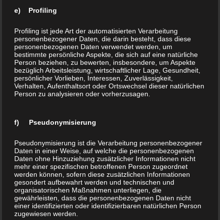
e) Profiling
Die
Grub
Profiling ist jede Art der automatisierten Verarbeitung
personenbezogener Daten, die darin besteht, dass diese
e
personenbezogenen Daten verwendet werden, um
Rosit
bestimmte persönliche Aspekte, die sich auf eine natürliche
Person beziehen, zu bewerten, insbesondere, um Aspekte
war
bezüglich Arbeitsleistung, wirtschaftlicher Lage, Gesundheit,
persönlicher Vorlieben, Interessen, Zuverlässigkeit,
eine
Verhalten, Aufenthaltsort oder Ortswechsel dieser natürlichen
Zeit
Person zu analysieren oder vorherzusagen.
lang
mit
Der Schiefer-Abraum fördert Wärmeinseln, die
f) Pseudonymisierung
verschiedene Eidechsenarten beherbergen.
bis zu
©Alexander Stahr
Pseudonymisierung ist die Verarbeitung personenbezogener
300
Daten in einer Weise, auf welche die personenbezogenen
Arbei
Daten ohne Hinzuziehung zusätzlicher Informationen nicht
mehr einer spezifischen betroffenen Person zugeordnet
tern
werden können, sofern diese zusätzlichen Informationen
die größte Schiefergrube in Hessen. Bis zu 150 Meter tief fuhren
gesondert aufbewahrt werden und technischen und
organisatorischen Maßnahmen unterliegen, die
sie unter die Erde, um den begehrten Dachschiefer zu brechen.
gewährleisten, dass die personenbezogenen Daten nicht
einer identifizierten oder identifizierbaren natürlichen Person
Wegen der guten Qualität des Schiefers aus dem Kauber Zug (lang
zugewiesen werden.
gestrecktes Schiefervorkommen innerhalb des Rheinischen