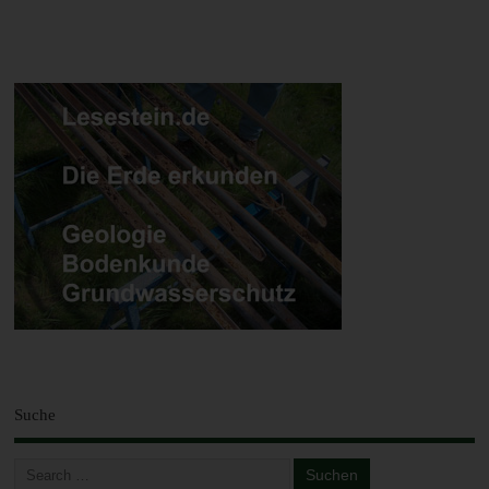
Einwilligung ist jede von der betroffenen Person freiwillig für
den bestimmten Fall in informierter Weise und
unmissverständlich abgegebene Willensbekundung in Form
einer Erklärung oder einer sonstigen eindeutigen
bestätigenden Handlung, mit der die betroffene Person zu
verstehen gibt, dass sie mit der Verarbeitung der sie
betreffenden personenbezogenen Daten einverstanden ist.
Name und Anschrift des für die Verarbeitung
Verantwortlichen
Verantwortlicher im Sinne der Datenschutz-
Grundverordnung, sonstiger in den Mitgliedstaaten der
Europäischen Union geltenden Datenschutzgesetze und
anderer Bestimmungen mit datenschutzrechtlichem
Charakter ist die:
lesestein.de
Suche
E-Mail:
Cookies / SessionStorage / LocalStorage