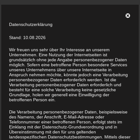
Taunuswelten
Geotourismus und Kulturlandschaft
Datenschutzerklärung
Stand: 10.08.2026
Wir freuen uns sehr über Ihr Interesse an unserem
Unternehmen. Eine Nutzung der Internetseiten ist
grundsätzlich ohne jede Angabe personenbezogener Daten
möglich. Sofern eine betroffene Person besondere Services
Startseite
»
GeoTouren im Taunus
»
Schieferbergbau im Wispertaunus
unseres Unternehmens über unsere Internetseite in
Schieferbergbau im
Anspruch nehmen möchte, könnte jedoch eine Verarbeitung
personenbezogener Daten erforderlich werden. Ist die
Wispertaunus
Verarbeitung personenbezogener Daten erforderlich und
besteht für eine solche Verarbeitung keine gesetzliche
Grundlage, holen wir generell eine Einwilligung der
Alexander Stahr
betroffenen Person ein.
Die Verarbeitung personenbezogener Daten, beispielsweise
Heidenrod, Rheingau-Taunus-Kreis
des Namens, der Anschrift, E-Mail-Adresse oder
Telefonnummer einer betroffenen Person, erfolgt stets im
Einklang mit der Datenschutz-Grundverordnung und in
Um
Übereinstimmung mit den für uns geltenden
alten
landesspezifischen Datenschutzbestimmungen. Mittels dieser