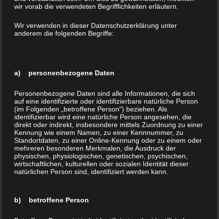
hoch
wir vorab die verwendeten Begrifflichkeiten erläutern.
liegt
Wir verwenden in dieser Datenschutzerklärung unter
auch
anderem die folgenden Begriffe:
heute
noch
Schie
a) personenbezogene Daten
ferabf
all
Schiefer-Abraum der Grube Rosit. ©Alexander
Personenbezogene Daten sind alle Informationen, die sich
auf eine identifizierte oder identifizierbare natürliche Person
Stahr
auf
(im Folgenden „betroffene Person") beziehen. Als
identifizierbar wird eine natürliche Person angesehen, die
der
direkt oder indirekt, insbesondere mittels Zuordnung zu einer
Abra
Kennung wie einem Namen, zu einer Kennnummer, zu
Standortdaten, zu einer Online-Kennung oder zu einem oder
umhalde des ehemaligen Bergwerks. Bei schönem Wetter sind dort
mehreren besonderen Merkmalen, die Ausdruck der
die Temperaturen im Sommer recht hoch, da die ganze
physischen, physiologischen, genetischen, psychischen,
wirtschaftlichen, kulturellen oder sozialen Identität dieser
Abraumhalde eine „Wärmeinsel“ bildet. Hier tummeln sich
natürlichen Person sind, identifiziert werden kann.
verschiedene Eidechsenarten. Berg-, Wald- und die seltenen
Mauereidechsen lieben diese Bedingungen. Aber auch Tiere mit
b) betroffene Person
interessanten Namen. So die Blaue Ödlandschrecke und die
Geburtshelferkröte. Für viele Tiere und Pflanzenarten ist der