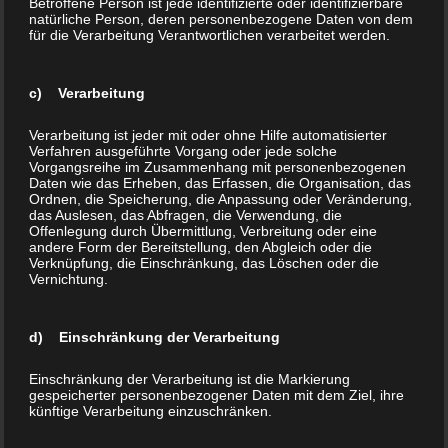
Betroffene Person ist jede identifizierte oder identifizierbare
natürliche Person, deren personenbezogene Daten von dem
Schieferabraum der einzige geeignete Lebensraum in der Gegend.
für die Verarbeitung Verantwortlichen verarbeitet werden.
Aufgrund der besonderen Flora und Fauna ist die Halde der Grube
c) Verarbeitung
Rosit schon vor längerer Zeit als Naturschutzgebiet ausgewiesen
worden. Seit einiger Zeit erschließt der Lehrpfad das Gebiet für
Verarbeitung ist jeder mit oder ohne Hilfe automatisierter
Verfahren ausgeführte Vorgang oder jede solche
Besucher, die sich für die Natur und die lokale Rohstoffgewinnung
Vorgangsreihe im Zusammenhang mit personenbezogenen
in Form von Schiefer interessieren. An mehreren Stellen befinden
Daten wie das Erheben, das Erfassen, die Organisation, das
Ordnen, die Speicherung, die Anpassung oder Veränderung,
sich Informationstafeln, die über die Besonderheiten des Gebietes
das Auslesen, das Abfragen, die Verwendung, die
Offenlegung durch Übermittlung, Verbreitung oder eine
und den Schieferbergbau informieren.
andere Form der Bereitstellung, den Abgleich oder die
Verknüpfung, die Einschränkung, das Löschen oder die
Vernichtung.
Die Stationen:
Große Schieferhalde, Anstehender Hunsrückschiefer (steil
d) Einschränkung der Verarbeitung
stehend), Schieferstollen und Fledermäuse, Die Kumpel aus
Heidenrod, Die Kultur des Schieferbergbaus, Der
Einschränkung der Verarbeitung ist die Markierung
gespeicherter personenbezogener Daten mit dem Ziel, ihre
Schieferbergbau, Die Ökologie der Abraumhalden, Amphibien
künftige Verarbeitung einzuschränken.
in der Schiefergrube