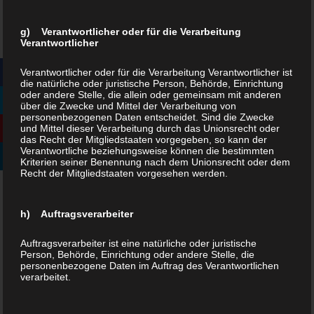
Schiefergebirges) und seiner schönen Farbe wurden zahlreiche
g) Verantwortlicher oder für die Verarbeitung
Kirchen nah und fern damit eingedeckt. Auch der Dom in Mainz
Verantwortlicher
und die Kolonnaden des Kurhauses in Wiesbaden. Insgesamt
Verantwortlicher oder für die Verarbeitung Verantwortlicher ist
betrug die Stollenlänge etwa zehn Kilometer. Erst 1964 ging die
die natürliche oder juristische Person, Behörde, Einrichtung
Schiefer-Ära im Wispertaunus zu Ende. Sie reicht mindestens bis in
oder andere Stelle, die allein oder gemeinsam mit anderen
über die Zwecke und Mittel der Verarbeitung von
das Jahr 1741 zurück. Bis dahin wurden monatlich rund 6.000
personenbezogenen Daten entscheidet. Sind die Zwecke
Tonnen Schiefer gebrochen.
und Mittel dieser Verarbeitung durch das Unionsrecht oder
das Recht der Mitgliedstaaten vorgegeben, so kann der
Verantwortliche beziehungsweise können die bestimmten
Kriterien seiner Benennung nach dem Unionsrecht oder dem
Hier und da sind noch Betonfundamente sichtbar, die allmählich
Recht der Mitgliedstaaten vorgesehen werden.
von Birken und Kiefern besiedelt werden. Fledermäuse sind gern
gesehene Bewohner der alten Stollen. Über sie wird im Verlauf des
h) Auftragsverarbeiter
Pfades berichtet. So erfährt man z. B., dass die nachtaktiven Tiere
in einer Nacht bis zu 4.000 Mücken vertilgen können.
Auftragsverarbeiter ist eine natürliche oder juristische
Person, Behörde, Einrichtung oder andere Stelle, die
personenbezogene Daten im Auftrag des Verantwortlichen
Ausgangspunkt:
Parkplatz am Forsthaus Zorn
verarbeitet.
Länge:
3,3 km
Anforderungen:
Einfacher Rundweg (festes Schuhwerk ratsam)