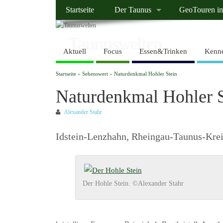
Startseite
Der Taunus
GeoTouren i
Taunuswelten
Aktuell
Focus
Essen&Trinken
Kenne
Geotourismus und Kulturlandschaft
Startseite
»
Sehenswert
»
Naturdenkmal Hohler Stein
Naturdenkmal Hohler S
Alexander Stahr
Idstein-Lenzhahn, Rheingau-Taunus-Kre
Der Hohle Stein. ©Alexander Stahr