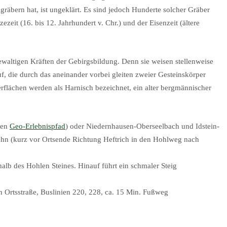
räbern hat, ist ungeklärt. Es sind jedoch Hunderte solcher Gräber
zeit (16. bis 12. Jahrhundert v. Chr.) und der Eisenzeit (ältere
waltigen Kräften der Gebirgsbildung. Denn sie weisen stellenweise
, die durch das aneinander vorbei gleiten zweier Gesteinskörper
rflächen werden als Harnisch bezeichnet, ein alter bergmännischer
den
Geo-Erlebnispfad
) oder Niedernhausen-Oberseelbach und Idstein-
ahn (kurz vor Ortsende Richtung Heftrich in den Hohlweg nach
alb des Hohlen Steines. Hinauf führt ein schmaler Steig
n Ortsstraße, Buslinien 220, 228, ca. 15 Min. Fußweg