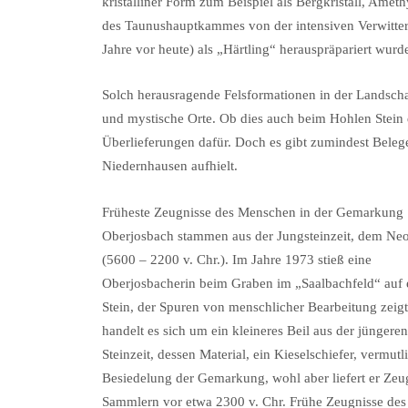
kristalliner Form zum Beispiel als Bergkristall, Amet
des Taunushauptkammes von der intensiven Verwitte
Jahre vor heute) als „Härtling“ herauspräpariert wurd
Solch herausragende Felsformationen in der Landschaft
und mystische Orte. Ob dies auch beim Hohlen Stein de
Überlieferungen dafür. Doch es gibt zumindest Belege
Niedernhausen aufhielt.
Früheste Zeugnisse des Menschen in der Gemarkung
Oberjosbach stammen aus der Jungsteinzeit, dem Ne
(5600 – 2200 v. Chr.). Im Jahre 1973 stieß eine
Oberjosbacherin beim Graben im „Saalbachfeld“ auf 
Stein, der Spuren von menschlicher Bearbeitung zeigt
handelt es sich um ein kleineres Beil aus der jüngeren
Steinzeit, dessen Material, ein Kieselschiefer, vermu
Besiedelung der Gemarkung, wohl aber liefert er Zeu
Sammlern vor etwa 2300 v. Chr. Frühe Zeugnisse des