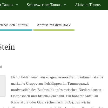
m Taunus
Sehenswert im Taunus
Aktiv im Taunus
n Sie den Taunus?
Anreise mit dem RMV
tein
is
Der „Hohle Stein“, ein ausgewiesenes Naturdenkmal, ist eine
markante Gruppe aus Felsklippen im Taunusquarzit
nordwestlich des Buchwaldkopfes zwischen Niedernhausen-
Oberjosbach und Idstein-Lenzhahn. Ein höherer Anteil an
Kieselsäure oder Quarz (chemisch: SiO
), den wir in
2