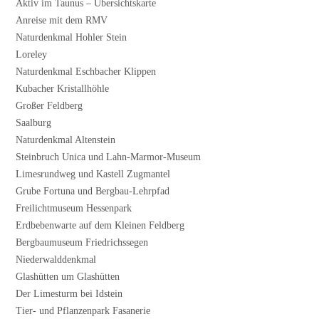
Aktiv im Taunus – Übersichtskarte
Anreise mit dem RMV
Naturdenkmal Hohler Stein
Loreley
Naturdenkmal Eschbacher Klippen
Kubacher Kristallhöhle
Großer Feldberg
Saalburg
Naturdenkmal Altenstein
Steinbruch Unica und Lahn-Marmor-Museum
Limesrundweg und Kastell Zugmantel
Grube Fortuna und Bergbau-Lehrpfad
Freilichtmuseum Hessenpark
Erdbebenwarte auf dem Kleinen Feldberg
Bergbaumuseum Friedrichssegen
Niederwalddenkmal
Glashütten um Glashütten
Der Limesturm bei Idstein
Tier- und Pflanzenpark Fasanerie