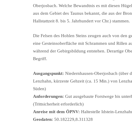
Oberjosbach. Welche Bewandtnis es mit diesen Hügelg
aus dem Gebiet des Taunus bekannt, die aus der Bronze
Hallstattzeit 8. bis 5. Jahrhundert vor Chr.) stammen.
Die Felsen des Hohlen Steins zeugen auch von den ge
eine Gesteinsoberfläche mit Schrammen und Rillen auf
während der Gebirgsbildung entstehen. Derartige Obe
Begriff.
Ausgangspunkt:
Niedernhausen-Oberjosbach (über 
Lenzhahn, kürzeste Gehzeit (ca. 15 Min.) von Lenzh
Süden)
Anforderungen:
Gut ausgebaute Forstwege bis unterh
(Trittsicherheit erforderlich)
Anreise mit dem ÖPNV:
Haltestelle Idstein-Lenzhah
Geodaten:
50.182229,8.311328