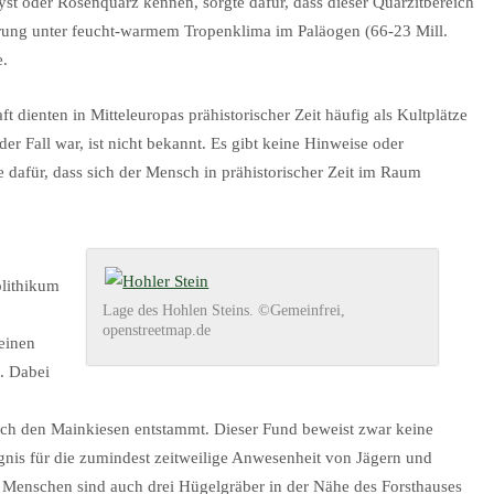
hyst oder Rosenquarz kennen, sorgte dafür, dass dieser Quarzitbereich
rung unter feucht-warmem Tropenklima im Paläogen (66-23 Mill.
e.
 dienten in Mitteleuropas prähistorischer Zeit häufig als Kultplätze
r Fall war, ist nicht bekannt. Es gibt keine Hinweise oder
 dafür, dass sich der Mensch in prähistorischer Zeit im Raum
olithikum
Lage des Hohlen Steins. ©Gemeinfrei,
openstreetmap.de
einen
. Dabei
tlich den Mainkiesen entstammt. Dieser Fund beweist zwar keine
gnis für die zumindest zeitweilige Anwesenheit von Jägern und
 Menschen sind auch drei Hügelgräber in der Nähe des Forsthauses