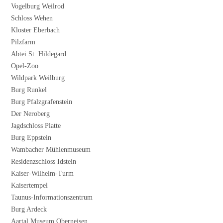
Vogelburg Weilrod
Schloss Wehen
Kloster Eberbach
Pilzfarm
Abtei St. Hildegard
Opel-Zoo
Wildpark Weilburg
Burg Runkel
Burg Pfalzgrafenstein
Der Neroberg
Jagdschloss Platte
Burg Eppstein
Wambacher Mühlenmuseum
Residenzschloss Idstein
Kaiser-Wilhelm-Turm
Kaisertempel
Taunus-Informationszentrum
Burg Ardeck
Aartal Museum Oberneisen