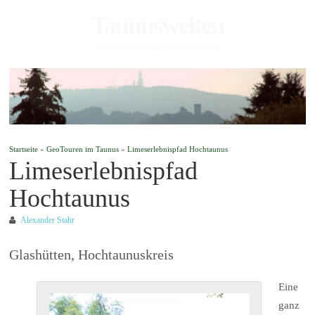
Taunuswelten
Geotourismus und Kulturlandschaft
Startseite
»
GeoTouren im Taunus
»
Limeserlebnispfad Hochtaunus
Limeserlebnispfad
Hochtaunus
Alexander Stahr
Glashütten, Hochtaunuskreis
Eine
ganz