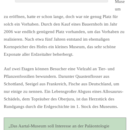
Muse
um
zu eröffnen, hatte er schon lange, doch war nie genug Platz für
solch ein Vorhaben. Durch den Kauf eines Bauernhofs im Jahr
2006 war endlich genügend Platz vorhanden, um das Vorhaben zu
realisieren. Nach etwa fünf Jahren entstand im ehemaligen
Kornspeicher des Hofes ein kleines Museum, das sehr schöne
Exponate aller Erdzeitalter beherbergt.
Auf zwei Etagen können Besucher eine Vielzahl an Tier- und
Pflanzenfossilien bewundern. Darunter Quastenflosser aus
Schottland, Seeigel aus Frankreich, Fische aus Deutschland, um
nur einige zu nennen. Ein Lebensgroßer Abguss eines Allosaurus-
Schädels, dem Topräuber des Oberjura, ist das Herzstück des
Rundgangs durch die Erdgeschichte im 1. Stock des Museums.
„Das Aartal-Museum soll Interesse an der Paläontologie