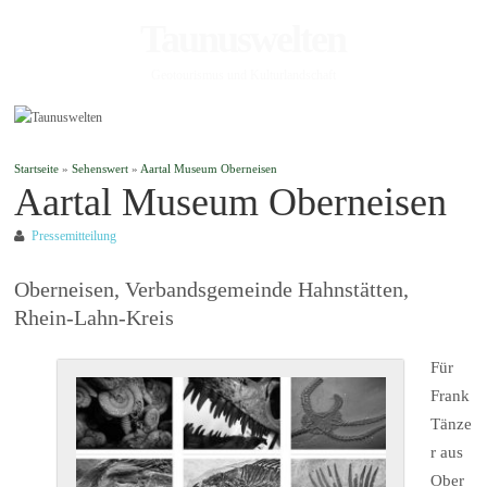
Taunuswelten
Geotourismus und Kulturlandschaft
Startseite
»
Sehenswert
»
Aartal Museum Oberneisen
Aartal Museum Oberneisen
Pressemitteilung
Oberneisen, Verbandsgemeinde Hahnstätten,
Rhein-Lahn-Kreis
Für
Frank
Tänze
r aus
Ober