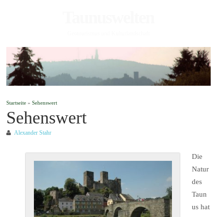
Taunuswelten
Geotourismus und Kulturlandschaft
Startseite
»
Sehenswert
Sehenswert
Alexander Stahr
Die
Natur
des
Taun
us hat