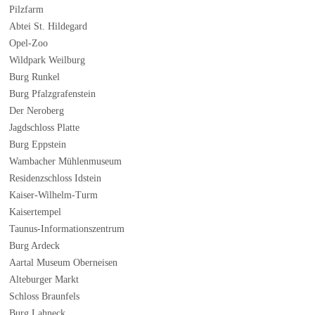
Pilzfarm
Abtei St. Hildegard
Opel-Zoo
Wildpark Weilburg
Burg Runkel
Burg Pfalzgrafenstein
Der Neroberg
Jagdschloss Platte
Burg Eppstein
Wambacher Mühlenmuseum
Residenzschloss Idstein
Kaiser-Wilhelm-Turm
Kaisertempel
Taunus-Informationszentrum
Burg Ardeck
Aartal Museum Oberneisen
Alteburger Markt
Schloss Braunfels
Burg Lahneck