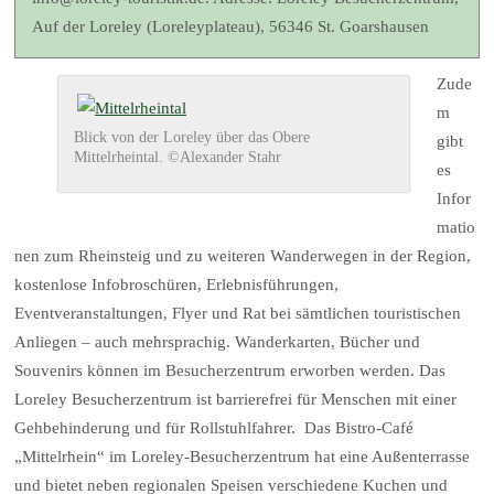
Auf der Loreley (Loreleyplateau), 56346 St. Goarshausen
Zude
m
Blick von der Loreley über das Obere
gibt
Mittelrheintal. ©Alexander Stahr
es
Infor
matio
nen zum Rheinsteig und zu weiteren Wanderwegen in der Region,
kostenlose Infobroschüren, Erlebnisführungen,
Eventveranstaltungen, Flyer und Rat bei sämtlichen touristischen
Anliegen – auch mehrsprachig. Wanderkarten, Bücher und
Souvenirs können im Besucherzentrum erworben werden. Das
Loreley Besucherzentrum ist barrierefrei für Menschen mit einer
Gehbehinderung und für Rollstuhlfahrer. Das Bistro-Café
„Mittelrhein“ im Loreley-Besucherzentrum hat eine Außenterrasse
und bietet neben regionalen Speisen verschiedene Kuchen und