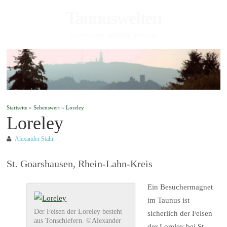
Taunuswelten
Geotourismus und Kulturlandschaft
Startseite
»
Sehenswert
»
Loreley
Loreley
Alexander Stahr
St. Goarshausen, Rhein-Lahn-Kreis
Ein Besuchermagnet
im Taunus ist
Der Felsen der Loreley besteht
sicherlich der Felsen
aus Tonschiefern. ©Alexander
der Loreley bei St.