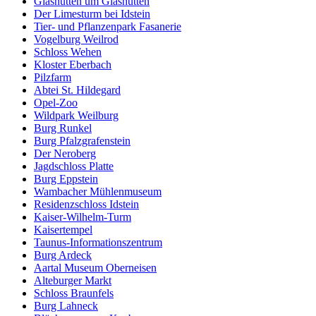
Glashütten um Glashütten
Der Limesturm bei Idstein
Tier- und Pflanzenpark Fasanerie
Vogelburg Weilrod
Schloss Wehen
Kloster Eberbach
Pilzfarm
Abtei St. Hildegard
Opel-Zoo
Wildpark Weilburg
Burg Runkel
Burg Pfalzgrafenstein
Der Neroberg
Jagdschloss Platte
Burg Eppstein
Wambacher Mühlenmuseum
Residenzschloss Idstein
Kaiser-Wilhelm-Turm
Kaisertempel
Taunus-Informationszentrum
Burg Ardeck
Aartal Museum Oberneisen
Alteburger Markt
Schloss Braunfels
Burg Lahneck