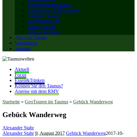
Blüchermuseum Kaub
Kalksteinbruch Hahnstätten
Hallgarter Zange
Beuerbacher See
Idstein Altstadt
Schloss Weilburg
Aktiv im Taunus
Vermittlung
Termine
Aktuell
Focus
Essen&Trinken
Kennen Sie den Taunus?
Anreise mit dem RMV
Startseite
»
GeoTouren im Taunus
»
Gebück Wanderweg
Gebück Wanderweg
Alexander Stahr
Alexander Stahr
9. August 2017
Gebück Wanderweg
2017-10-