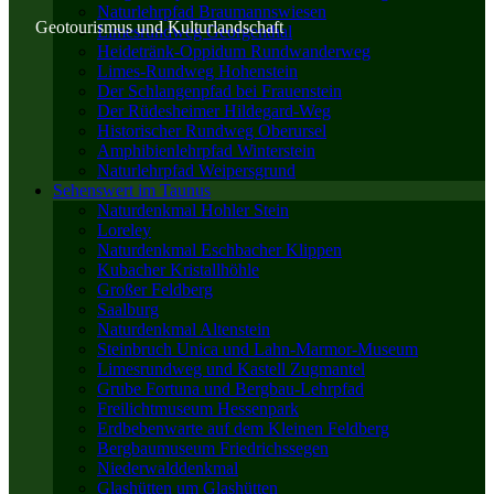
Naturlehrpfad Braumannswiesen
Geotourismus und Kulturlandschaft
Limesrundweg Georgenthal
Heidetränk-Oppidum Rundwanderweg
Limes-Rundweg Hohenstein
Der Schlangenpfad bei Frauenstein
Der Rüdesheimer Hildegard-Weg
Historischer Rundweg Oberursel
Amphibienlehrpfad Winterstein
Naturlehrpfad Weipersgrund
Sehenswert im Taunus
Naturdenkmal Hohler Stein
Loreley
Naturdenkmal Eschbacher Klippen
Kubacher Kristallhöhle
Großer Feldberg
Saalburg
Naturdenkmal Altenstein
Steinbruch Unica und Lahn-Marmor-Museum
Limesrundweg und Kastell Zugmantel
Grube Fortuna und Bergbau-Lehrpfad
Freilichtmuseum Hessenpark
Erdbebenwarte auf dem Kleinen Feldberg
Bergbaumuseum Friedrichssegen
Niederwalddenkmal
Glashütten um Glashütten