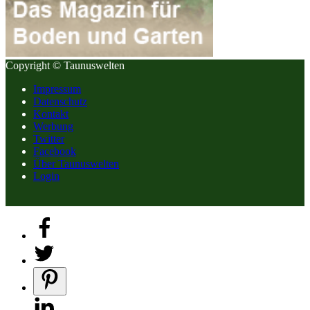
Copyright © Taunuswelten
Impressum
Datenschutz
Kontakt
Werbung
Twitter
Facebook
Über Taunuswelten
Login