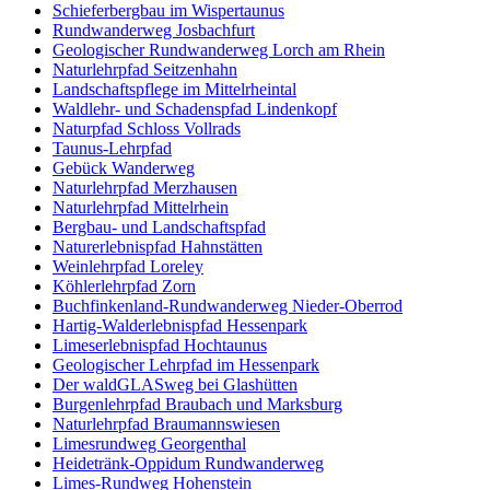
Schieferbergbau im Wispertaunus
Rundwanderweg Josbachfurt
Geologischer Rundwanderweg Lorch am Rhein
Naturlehrpfad Seitzenhahn
Landschaftspflege im Mittelrheintal
Waldlehr- und Schadenspfad Lindenkopf
Naturpfad Schloss Vollrads
Taunus-Lehrpfad
Gebück Wanderweg
Naturlehrpfad Merzhausen
Naturlehrpfad Mittelrhein
Bergbau- und Landschaftspfad
Naturerlebnispfad Hahnstätten
Weinlehrpfad Loreley
Köhlerlehrpfad Zorn
Buchfinkenland-Rundwanderweg Nieder-Oberrod
Hartig-Walderlebnispfad Hessenpark
Limeserlebnispfad Hochtaunus
Geologischer Lehrpfad im Hessenpark
Der waldGLASweg bei Glashütten
Burgenlehrpfad Braubach und Marksburg
Naturlehrpfad Braumannswiesen
Limesrundweg Georgenthal
Heidetränk-Oppidum Rundwanderweg
Limes-Rundweg Hohenstein