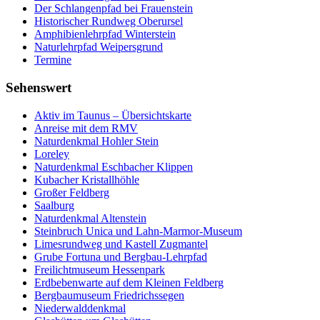
Der Schlangenpfad bei Frauenstein
Historischer Rundweg Oberursel
Amphibienlehrpfad Winterstein
Naturlehrpfad Weipersgrund
Termine
Sehenswert
Aktiv im Taunus – Übersichtskarte
Anreise mit dem RMV
Naturdenkmal Hohler Stein
Loreley
Naturdenkmal Eschbacher Klippen
Kubacher Kristallhöhle
Großer Feldberg
Saalburg
Naturdenkmal Altenstein
Steinbruch Unica und Lahn-Marmor-Museum
Limesrundweg und Kastell Zugmantel
Grube Fortuna und Bergbau-Lehrpfad
Freilichtmuseum Hessenpark
Erdbebenwarte auf dem Kleinen Feldberg
Bergbaumuseum Friedrichssegen
Niederwalddenkmal