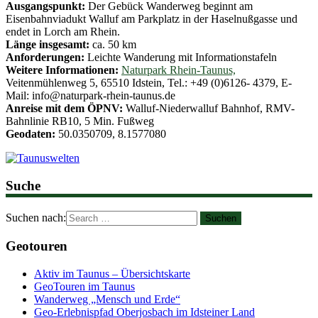
Ausgangspunkt:
Der Gebück Wanderweg beginnt am
Eisenbahnviadukt Walluf am Parkplatz in der Haselnußgasse und
endet in Lorch am Rhein.
Länge insgesamt:
ca. 50 km
Anforderungen:
Leichte Wanderung mit Informationstafeln
Weitere Informationen:
Naturpark Rhein-Taunus,
Veitenmühlenweg 5, 65510 Idstein, Tel.: +49 (0)6126- 4379, E-
Mail: info@naturpark-rhein-taunus.de
Anreise mit dem ÖPNV:
Walluf-Niederwalluf Bahnhof, RMV-
Bahnlinie RB10, 5 Min. Fußweg
Geodaten:
50.0350709, 8.1577080
Suche
Suchen nach:
Geotouren
Aktiv im Taunus – Übersichtskarte
GeoTouren im Taunus
Wanderweg „Mensch und Erde“
Geo-Erlebnispfad Oberjosbach im Idsteiner Land