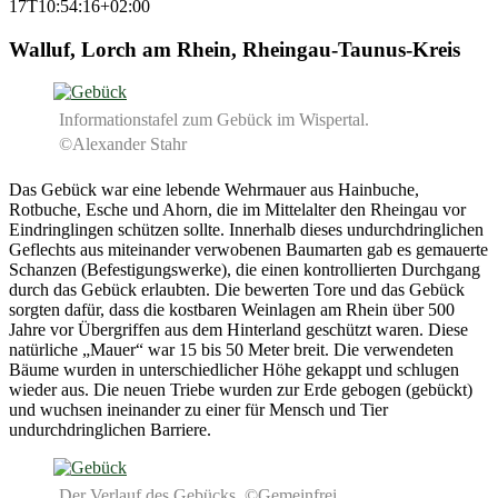
17T10:54:16+02:00
Walluf, Lorch am Rhein, Rheingau-Taunus-Kreis
Informationstafel zum Gebück im Wispertal.
©Alexander Stahr
Das Gebück war eine lebende Wehrmauer aus Hainbuche,
Rotbuche, Esche und Ahorn, die im Mittelalter den Rheingau vor
Eindringlingen schützen sollte. Innerhalb dieses undurchdringlichen
Geflechts aus miteinander verwobenen Baumarten gab es gemauerte
Schanzen (Befestigungswerke), die einen kontrollierten Durchgang
durch das Gebück erlaubten. Die bewerten Tore und das Gebück
sorgten dafür, dass die kostbaren Weinlagen am Rhein über 500
Jahre vor Übergriffen aus dem Hinterland geschützt waren. Diese
natürliche „Mauer“ war 15 bis 50 Meter breit. Die verwendeten
Bäume wurden in unterschiedlicher Höhe gekappt und schlugen
wieder aus. Die neuen Triebe wurden zur Erde gebogen (gebückt)
und wuchsen ineinander zu einer für Mensch und Tier
undurchdringlichen Barriere.
Der Verlauf des Gebücks. ©Gemeinfrei