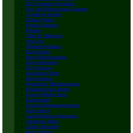
Der Limesturm bei Idstein
Tier- und Pflanzenpark Fasanerie
Vogelburg Weilrod
Schloss Wehen
Kloster Eberbach
Pilzfarm
Abtei St. Hildegard
Opel-Zoo
Wildpark Weilburg
Burg Runkel
Burg Pfalzgrafenstein
Burg Hohenstein
Der Neroberg
Jagdschloss Platte
Burg Eppstein
Wambacher Mühlenmuseum
Residenzschloss Idstein
Kaiser-Wilhelm-Turm
Kaisertempel
Taunus-Informationszentrum
Burg Ardeck
Aartal Museum Oberneisen
Alteburger Markt
Schloss Braunfels
Burg Lahneck