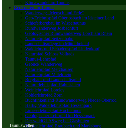
Klimawandel im Taunus
GeoTouren im Taunus
Wanderweg „Mensch und Erde“
Geo-Erlebnispfad Oberjosbach im Idsteiner Land
Schieferbergbau im Wispertaunus
Rundwanderweg Josbachfurt
Geologischer Rundwanderweg Lorch am Rhein
Naturlehrpfad Seitzenhahn
Landschaftspflege im Mittelrheintal
Waldlehr- und Schadenspfad Lindenkopf
Naturpfad Schloss Vollrads
Taunus-Lehrpfad
Gebück Wanderweg
Naturlehrpfad Merzhausen
Naturlehrpfad Mittelrhein
Bergbau- und Landschaftspfad
Naturerlebnispfad Hahnstätten
Weinlehrpfad Loreley
Köhlerlehrpfad Zorn
Buchfinkenland-Rundwanderweg Nieder-Oberrod
Hartig-Walderlebnispfad Hessenpark
Limeserlebnispfad Hochtaunus
Geologischer Lehrpfad im Hessenpark
Der waldGLASweg bei Glashütten
Taunuswelten
Burgenlehrpfad Braubach und Marksburg