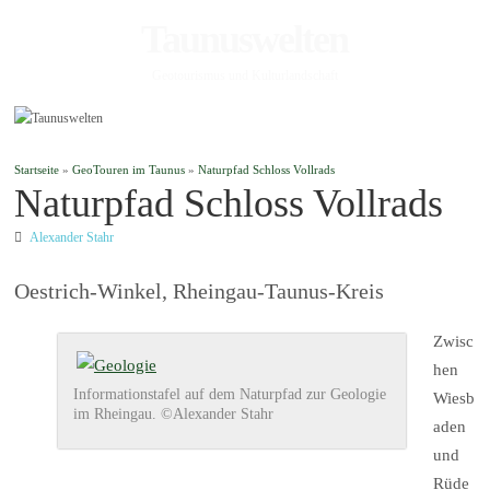
Taunuswelten
Geotourismus und Kulturlandschaft
Startseite
»
GeoTouren im Taunus
»
Naturpfad Schloss Vollrads
Naturpfad Schloss Vollrads
Alexander Stahr
Oestrich-Winkel, Rheingau-Taunus-Kreis
Zwisc
hen
Informationstafel auf dem Naturpfad zur Geologie
Wiesb
im Rheingau. ©Alexander Stahr
aden
und
Rüde