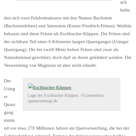
ach
befin
den sich zwei Felsformationen mit den Namen Buchstein
(Buchsteinfelsen) und Saienstein (Kaiser-Friedrich-Felsen). Weithin
bekannt sind diese Felsen als Eschbacher Klippen. Die Felsen sind
der sichtbare Teil eines 6 Kilometer langen Quarzganges (Usinger
Quarzgang). Die bis zwölf Meter hohen Felsen sind zwar als
Naturdenkmal geschützt, doch darf an ihnen geklettert werden. Die
Verwendung von Magnesia ist aber nicht erlaubt.
Der
Using
Lage der Eschbacher Klippen. ©Gemeinfrei,
er
openstreetmap.de
Quarz
gang
entsta
nd vor etwa 270 Millionen Jahren als Querverwerfung, die bei der
Gebirgsbildung entstand. Entlang der Störungszone stieg heißes