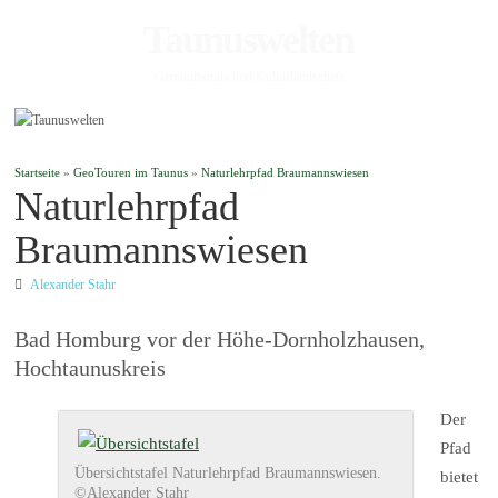
Taunuswelten
Geotourismus und Kulturlandschaft
Startseite
»
GeoTouren im Taunus
»
Naturlehrpfad Braumannswiesen
Naturlehrpfad
Braumannswiesen
Alexander Stahr
Bad Homburg vor der Höhe-Dornholzhausen,
Hochtaunuskreis
Der
Pfad
Übersichtstafel Naturlehrpfad Braumannswiesen.
bietet
©Alexander Stahr