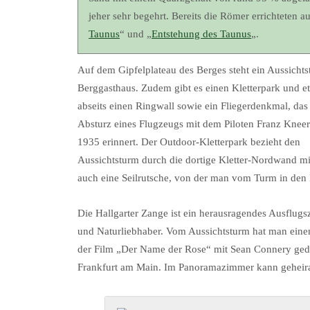
jeher sehr begehrt. Bereits die Römer errichteten 
Taunus
“ und „
Entstehung des Taunus
„.
Auf dem Gipfelplateau des Berges steht ein Aussichts
Berggasthaus. Zudem gibt es einen Kletterpark und e
abseits einen Ringwall sowie ein Fliegerdenkmal, das
Absturz eines Flugzeugs mit dem Piloten Franz Kneer
1935 erinnert. Der Outdoor-Kletterpark bezieht den
Aussichtsturm durch die dortige Kletter-Nordwand mit
auch eine Seilrutsche, von der man vom Turm in den 
Die Hallgarter Zange ist ein herausragendes Ausflugs
und Naturliebhaber. Vom Aussichtsturm hat man einen
der Film „Der Name der Rose“ mit Sean Connery gedr
Frankfurt am Main. Im Panoramazimmer kann geheirate