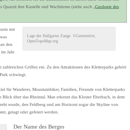
aus Quarzit ihre Kastelle und Wachtürme (siehe auch „
Geologie des
turm mit
Lage der Hallgarter Zange. ©Gemeinfrei,
twas
OpenTopoMap.org
 an den
 im Jahr
 zahlreichen Griffen ein. Zu den Attraktionen des Kletterparks gehört
Park schwingt.
ziel für Wanderer, Mountainbiker, Familien, Freunde von Kletterparks
 Blick über das Rheintal. Man erkennt das Kloster Eberbach, in dem
eht wurde, den Feldberg und am Horizont sogar die Skyline von
t, getagt oder gefeiert werden.
Der Name des Berges