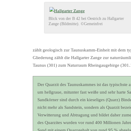
Blick von der B 42 bei Oestrich zu Hallgarter
Zange (Bildmitte). ©Gemeinfrei
zählt geologisch zur Taunuskamm-Einheit mit dem ty
Gliederung zählt die Hallgarter Zange zur naturräum
Taunus (301) zum Naturraum Rheingaugebirge (301.
Der Quarzit des Taunuskammes ist das typischste 
um hellgraue, mitunter fast weiße und sehr harte 
Sandkörner sind durch ein kieseliges (Quarz) Binde
nicht mehr als Sandstein, sondern als Quarzit beze
Verwitterung und Abtragung und bildet daher zume
des Quarzites wurden vor rund 400 Millionen Jahr
Sand mit einem Quarzgehalt von rund 95 % abgelager