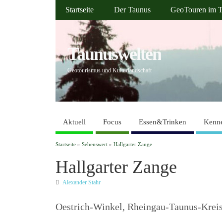
Startseite
Der Taunus
GeoTouren im 
Taunuswelten
Geotourismus und Kulturlandschaft
Aktuell
Focus
Essen&Trinken
Kenne
Startseite
»
Sehenswert
»
Hallgarter Zange
Hallgarter Zange
Alexander Stahr
Oestrich-Winkel, Rheingau-Taunus-Krei