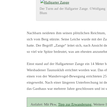
Der Turm auf der Hallgarter Zange. ©Wolfgang
Blum
Nachbarn neideten ihm seinen plötzlichen Reichtum, 
sich vom Berg stürzte. Seine Leiche wurde mit der Za
hatte. Der Begriff „Zange“ leitet sich, nach Ansicht 
so viel wie Spitze bedeutet, was am ehesten anzunehm
Einst stand auf der Hallgartener Zange ein 14 Meter 
Wiesbadener Taunusklub errichtet worden war. Das 
einen von der Wandervogel-Bewegung errichteten 25 
eingeweiht. Nach einer längeren Unterbrechung ist de
das Gasthaus war mehrere Jahre geschlossen und ist s
Anfahrt: Mit Pkw,
Tipp zur Erwanderung
, Weitere 