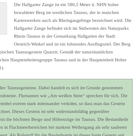
Die Hallgarter Zange ist ein 580,5 Meter ü. NHN hoher
bewaldeter Berg im westlichen Taunus, der in manchen
Kartenwerken auch als Rheingaugebirge bezeichnet wird. Die
Hallgarter Zange befindet sich im Südwesten des Naturparks
Rhein-Taunus in der Gemarkung Hallgarten der Stadt
Oestrich-Winkel und ist ein lohnendes Ausflugsziel. Der Berg
pischen Taunusgestein Quarzit. Gemäß der naturräumlichen
lichen Haupteinheitengruppe Taunus und in der Haupteinheit Hoher
1).
aller Taunusgesteine. Dabei handelt es sich im Grunde genommen
Sandsteine. Flurnamen wie „Am weißen Stein“ sprechen für sich. Die
mittel extrem stark miteinander verkittet, so dass man das Gestein
ichnet. Dieses Gestein ist sehr widerstandsfähig gegenüber
ist die höchsten Berge und Höhenzüge im Taunus. Die Bestandteile
en in Flachmeerbereichen bei starkem Wellengang als sehr sauberer
t. Als Rohstoff für die Bauindustrie ist dieses harte Gestein seit