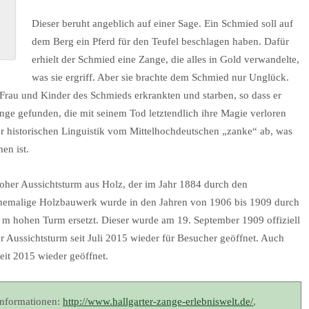
Dieser beruht angeblich auf einer Sage. Ein Schmied soll auf
dem Berg ein Pferd für den Teufel beschlagen haben. Dafür
erhielt der Schmied eine Zange, die alles in Gold verwandelte,
was sie ergriff. Aber sie brachte dem Schmied nur Unglück.
Frau und Kinder des Schmieds erkrankten und starben, so dass er
nge gefunden, die mit seinem Tod letztendlich ihre Magie verloren
der historischen Linguistik vom Mittelhochdeutschen „zanke“ ab, was
en ist.
hoher Aussichtsturm aus Holz, der im Jahr 1884 durch den
ehemalige Holzbauwerk wurde in den Jahren von 1906 bis 1909 durch
m hohen Turm ersetzt. Dieser wurde am 19. September 1909 offiziell
r Aussichtsturm seit Juli 2015 wieder für Besucher geöffnet. Auch
eit 2015 wieder geöffnet.
Informationen:
http://www.hallgarter-zange-erlebniswelt.de/
,