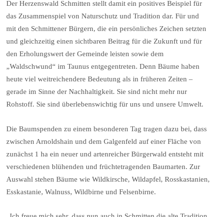
Der Herzenswald Schmitten stellt damit ein positives Beispiel für
das Zusammenspiel von Naturschutz und Tradition dar. Für und
mit den Schmittener Bürgern, die ein persönliches Zeichen setzten
und gleichzeitig einen sichtbaren Beitrag für die Zukunft und für
den Erholungswert der Gemeinde leisten sowie dem
„Waldschwund“ im Taunus entgegentreten. Denn Bäume haben
heute viel weitreichendere Bedeutung als in früheren Zeiten –
gerade im Sinne der Nachhaltigkeit. Sie sind nicht mehr nur
Rohstoff. Sie sind überlebenswichtig für uns und unsere Umwelt.
Die Baumspenden zu einem besonderen Tag tragen dazu bei, dass
zwischen Arnoldshain und dem Galgenfeld auf einer Fläche von
zunächst 1 ha ein neuer und artenreicher Bürgerwald entsteht mit
verschiedenen blühenden und früchtetragenden Baumarten. Zur
Auswahl stehen Bäume wie Wildkirsche, Wildapfel, Rosskastanien,
Esskastanie, Walnuss, Wildbirne und Felsenbirne.
„Ich freue mich sehr, dass nun auch in Schmitten die alte Tradition,