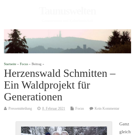
Taunuswelten
Geotourismus und Kulturlandschaft
Startseite
»
Focus
» Beitrag »
Herzenswald Schmitten –
Ein Waldprojekt für
Generationen
Pressemitteilung
8. Februar 2021
Focus
Kein Kommentar
Ganz
gleich