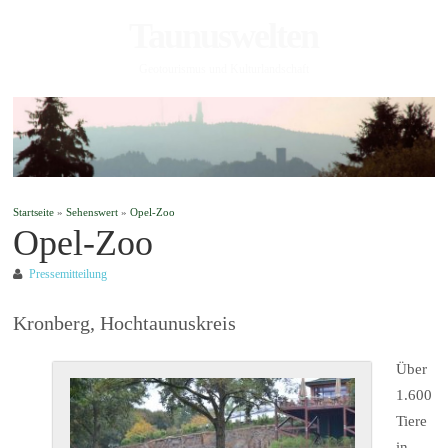
Taunuswelten
Geotourismus und Kulturlandschaft
Startseite
»
Sehenswert
»
Opel-Zoo
Opel-Zoo
Pressemitteilung
Kronberg, Hochtaunuskreis
Über
1.600
Tiere
in