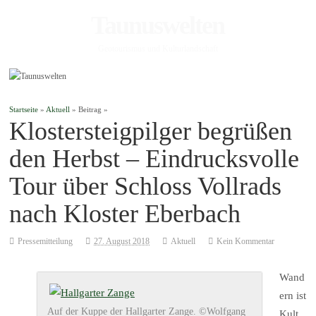
Taunuswelten
Geotourismus und Kulturlandschaft
Startseite
»
Aktuell
» Beitrag »
Klostersteigpilger begrüßen
den Herbst – Eindrucksvolle
Tour über Schloss Vollrads
nach Kloster Eberbach
Pressemitteilung
27. August 2018
Aktuell
Kein Kommentar
Wand
ern ist
Auf der Kuppe der Hallgarter Zange. ©Wolfgang
Kult.