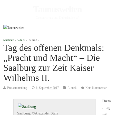
Taunuswelten
Geotourismus und Kulturlandschaft
Startseite
»
Aktuell
» Beitrag »
Tag des offenen Denkmals:
„Pracht und Macht“ – Die
Saalburg zur Zeit Kaiser
Wilhelms II.
Pressemitteilung
6. September 2017
Aktuell
Kein Kommentar
Them
entag
Saalburg. ©Alexander Stahr
mit