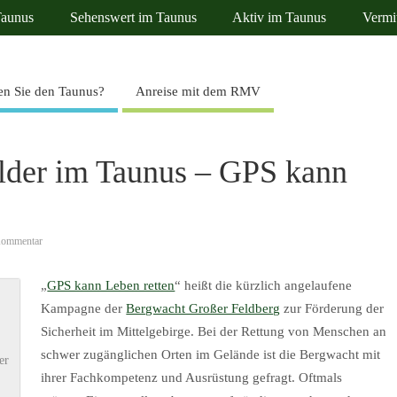
Taunus
Sehenswert im Taunus
Aktiv im Taunus
Vermi
n Sie den Taunus?
Anreise mit dem RMV
lder im Taunus – GPS kann
Kommentar
„
GPS kann Leben retten
“ heißt die kürzlich angelaufene
Kampagne der
Bergwacht Großer Feldberg
zur Förderung der
Sicherheit im Mittelgebirge. Bei der Rettung von Menschen an
schwer zugänglichen Orten im Gelände ist die Bergwacht mit
er
ihrer Fachkompetenz und Ausrüstung gefragt. Oftmals