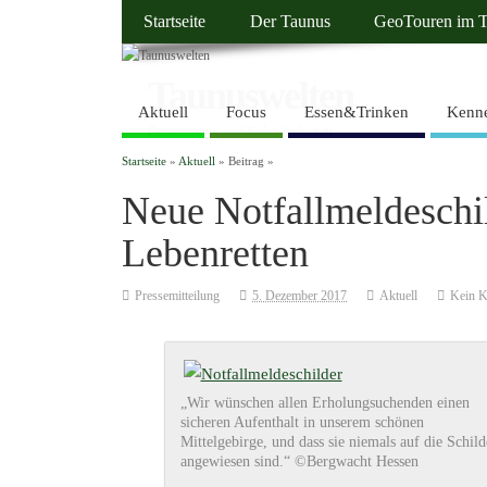
Startseite
Der Taunus
GeoTouren im 
Taunuswelten
Aktuell
Focus
Essen&Trinken
Kenne
Geotourismus und Kulturlandschaft
Startseite
»
Aktuell
» Beitrag »
Neue Notfallmeldeschi
Lebenretten
Pressemitteilung
5. Dezember 2017
Aktuell
Kein 
„Wir wünschen allen Erholungsuchenden einen
sicheren Aufenthalt in unserem schönen
Mittelgebirge, und dass sie niemals auf die Schild
angewiesen sind.“ ©Bergwacht Hessen