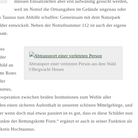
müssen Einsatzstellen aber erst aufwändig gesucht werden,
weil im Notruf die Ortsangaben im Gelände ungenau oder
 im Taunus nun Abhilfe schaffen: Gemeinsam mit dem Naturpark
lder entwickelt. Neben der Notrufnummer 112 ist auch der eigene
nate.
des
der
Abtransport einer verletzten Person aus dem Wald.
hild an
©Bergwacht Hessen
tte Rotes
der
aunus,
peration zwischen beiden Institutionen zum Wohle aller
n einen sicheren Aufenthalt in unserem schönen Mittelgebirge, und
er wenn doch mal etwas passiert ist es gut, dass es diese Schilder nun
nkte der Rettungskette Forst.“ ergänzt er auch in seiner Funktion als
kreis Hochtaunus.