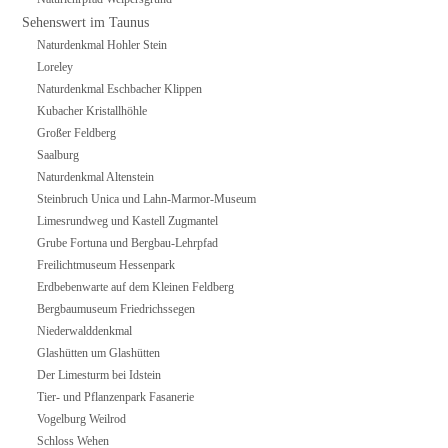
Sehenswert im Taunus
Naturdenkmal Hohler Stein
Loreley
Naturdenkmal Eschbacher Klippen
Kubacher Kristallhöhle
Großer Feldberg
Saalburg
Naturdenkmal Altenstein
Steinbruch Unica und Lahn-Marmor-Museum
Limesrundweg und Kastell Zugmantel
Grube Fortuna und Bergbau-Lehrpfad
Freilichtmuseum Hessenpark
Erdbebenwarte auf dem Kleinen Feldberg
Bergbaumuseum Friedrichssegen
Niederwalddenkmal
Glashütten um Glashütten
Der Limesturm bei Idstein
Tier- und Pflanzenpark Fasanerie
Vogelburg Weilrod
Schloss Wehen