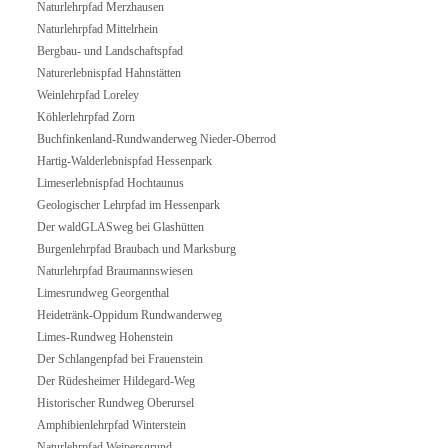
Naturlehrpfad Merzhausen
Naturlehrpfad Mittelrhein
Bergbau- und Landschaftspfad
Naturerlebnispfad Hahnstätten
Weinlehrpfad Loreley
Köhlerlehrpfad Zorn
Buchfinkenland-Rundwanderweg Nieder-Oberrod
Hartig-Walderlebnispfad Hessenpark
Limeserlebnispfad Hochtaunus
Geologischer Lehrpfad im Hessenpark
Der waldGLASweg bei Glashütten
Burgenlehrpfad Braubach und Marksburg
Naturlehrpfad Braumannswiesen
Limesrundweg Georgenthal
Heidetränk-Oppidum Rundwanderweg
Limes-Rundweg Hohenstein
Der Schlangenpfad bei Frauenstein
Der Rüdesheimer Hildegard-Weg
Historischer Rundweg Oberursel
Amphibienlehrpfad Winterstein
Naturlehrpfad Weipersgrund