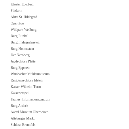
Kloster Eberbach
Pilzfarm
Abtei St. Hildegard
Opel-Zoo
Wildpark Weilburg
Burg Runkel
Burg Pfalzgrafenstein
Burg Hohenstein
Der Neroberg
Jagdschloss Platte
Burg Eppstein
Wambacher Mühlenmuseum
Residenzschloss Idstein
Kaiser-Wilhelm-Turm
Kaisertempel
Taunus-Informationszentrum
Burg Ardeck
Aartal Museum Oberneisen
Alteburger Markt
Schloss Braunfels