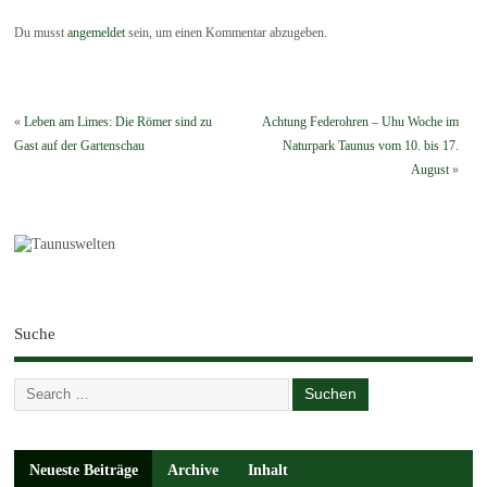
Du musst
angemeldet
sein, um einen Kommentar abzugeben.
«
Leben am Limes: Die Römer sind zu
Achtung Federohren – Uhu Woche im
Gast auf der Gartenschau
Naturpark Taunus vom 10. bis 17.
August
»
Suche
Neueste Beiträge
Archive
Inhalt