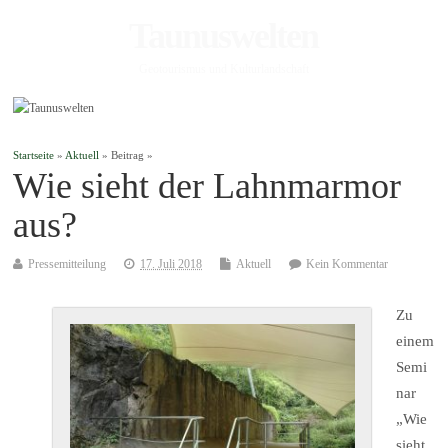
Taunuswelten
Geotourismus und Kulturlandschaft
Startseite
»
Aktuell
» Beitrag »
Wie sieht der Lahnmarmor
aus?
Pressemitteilung
17. Juli 2018
Aktuell
Kein Kommentar
Zu
einem
Semi
nar
„Wie
sieht