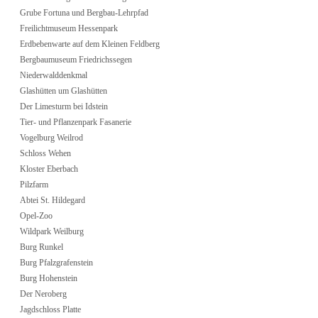
Grube Fortuna und Bergbau-Lehrpfad
Freilichtmuseum Hessenpark
Erdbebenwarte auf dem Kleinen Feldberg
Bergbaumuseum Friedrichssegen
Niederwalddenkmal
Glashütten um Glashütten
Der Limesturm bei Idstein
Tier- und Pflanzenpark Fasanerie
Vogelburg Weilrod
Schloss Wehen
Kloster Eberbach
Pilzfarm
Abtei St. Hildegard
Opel-Zoo
Wildpark Weilburg
Burg Runkel
Burg Pfalzgrafenstein
Burg Hohenstein
Der Neroberg
Jagdschloss Platte