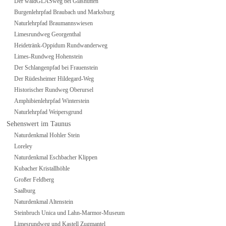
Der waldGLASweg bei Glashütten
Burgenlehrpfad Braubach und Marksburg
Naturlehrpfad Braumannswiesen
Limesrundweg Georgenthal
Heidetränk-Oppidum Rundwanderweg
Limes-Rundweg Hohenstein
Der Schlangenpfad bei Frauenstein
Der Rüdesheimer Hildegard-Weg
Historischer Rundweg Oberursel
Amphibienlehrpfad Winterstein
Naturlehrpfad Weipersgrund
Sehenswert im Taunus
Naturdenkmal Hohler Stein
Loreley
Naturdenkmal Eschbacher Klippen
Kubacher Kristallhöhle
Großer Feldberg
Saalburg
Naturdenkmal Altenstein
Steinbruch Unica und Lahn-Marmor-Museum
Limesrundweg und Kastell Zugmantel