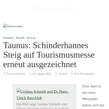
Taunuswelten
Geotourismus und Kulturlandschaft
Startseite
»
Aktuell
» Beitrag »
Taunus: Schinderhannes
Steig auf Tourismusmesse
erneut ausgezeichnet
Pressemitteilung
16. Januar 2020
Aktuell
Kein Kommentar
Zum Start in
das neue
Messejahr
Das Bild zeigt Corinna Schmidt vom
haben sich der
Taunus Touristik Service e. V. und Dr.