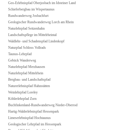
Geo-Erlebnispfad Oberjosbach im Idsteiner Land
Schieferbergbau im Wispertaunus
Rundwanderweg Josbachfurt
Geologischer Rundwanderweg Lorch am Rhein
Naturlehrpfad Seitzenhahn
Landschaftspflege im Mittelrheintal
Waldlehr- und Schadenspfad Lindenkopf
Naturpfad Schloss Vollrads
Taunus-Lehrpfad
Gebück Wanderweg
Naturlehrpfad Merzhausen
Naturlehrpfad Mittelrhein
Bergbau- und Landschaftspfad
Naturerlebnispfad Hahnstätten
Weinlehrpfad Loreley
Köhlerlehrpfad Zorn
Buchfinkenland-Rundwanderweg Nieder-Oberrod
Hartig-Walderlebnispfad Hessenpark
Limeserlebnispfad Hochtaunus
Geologischer Lehrpfad im Hessenpark