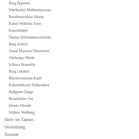
Burg Eppstein
Wambacher Mühlenmuseum
Residenzschloss Idstein
Kaiser-Wilhelm-Turm
Kaisertempel
Taunus-Informationszentrum
Burg Ardeck
Aartal Museum Oberneisen
Alteburger Markt
Schloss Braunfels
Burg Lahneck
Blüchermuseum Kaub
Kalksteinbruch Hahnstätten
Hallgarter Zange
Beuerbacher See
Idstein Altstadt
Schloss Weilburg
Aktiv im Taunus
Vermittlung
Termine