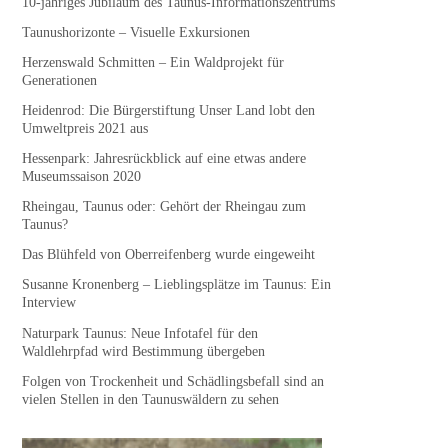
10-jähriges Jubiläum des Taunus-Informationszentrums
Taunushorizonte – Visuelle Exkursionen
Herzenswald Schmitten – Ein Waldprojekt für
Generationen
Heidenrod: Die Bürgerstiftung Unser Land lobt den
Umweltpreis 2021 aus
Hessenpark: Jahresrückblick auf eine etwas andere
Museumssaison 2020
Rheingau, Taunus oder: Gehört der Rheingau zum
Taunus?
Das Blühfeld von Oberreifenberg wurde eingeweiht
Susanne Kronenberg – Lieblingsplätze im Taunus: Ein
Interview
Naturpark Taunus: Neue Infotafel für den
Waldlehrpfad wird Bestimmung übergeben
Folgen von Trockenheit und Schädlingsbefall sind an
vielen Stellen in den Taunuswäldern zu sehen