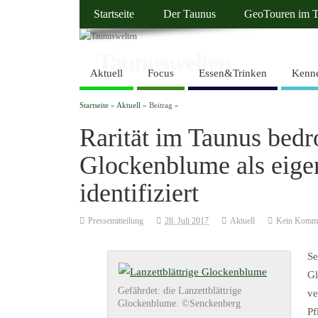
Startseite
Der Taunus
GeoTouren im 
Taunuswelten
Aktuell
Focus
Essen&Trinken
Kenne
Geotourismus und Kulturlandschaft
Startseite
»
Aktuell
» Beitrag »
Rarität im Taunus bedro
Glockenblume als eige
identifiziert
Pressemitteilung
28. Juli 2017
Aktuell
Kein Komme
Se
Gl
Gefährdet: die Lanzettblättrige
ve
Glockenblume. ©Senckenberg
Pf