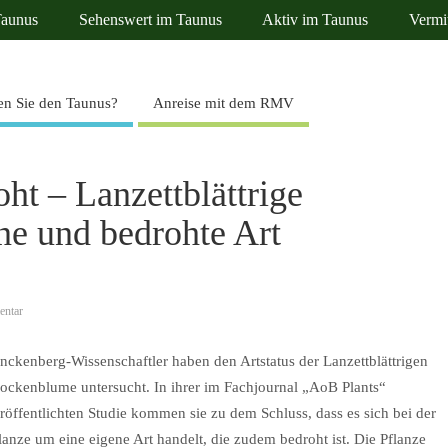
Taunus
Sehenswert im Taunus
Aktiv im Taunus
Vermi
n Sie den Taunus?
Anreise mit dem RMV
ht – Lanzettblättrige
ne und bedrohte Art
ntar
nckenberg-Wissenschaftler haben den Artstatus der Lanzettblättrigen
ockenblume untersucht. In ihrer im Fachjournal „AoB Plants“
röffentlichten Studie kommen sie zu dem Schluss, dass es sich bei der
lanze um eine eigene Art handelt, die zudem bedroht ist. Die Pflanze