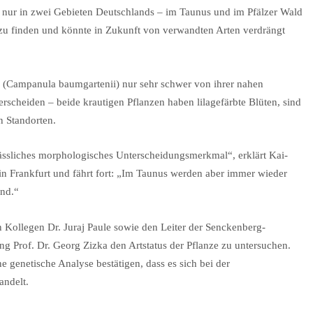
t nur in zwei Gebieten Deutschlands – im Taunus und im Pfälzer Wald
zu finden und könnte in Zukunft von verwandten Arten verdrängt
me (Campanula baumgartenii) nur sehr schwer von ihrer nahen
scheiden – beide krautigen Pflanzen haben lilagefärbte Blüten, sind
 Standorten.
lässliches morphologisches Unterscheidungsmerkmal“, erklärt Kai-
n Frankfurt und fährt fort: „Im Taunus werden aber immer wieder
ind.“
n Kollegen Dr. Juraj Paule sowie den Leiter der Senckenberg-
g Prof. Dr. Georg Zizka den Artstatus der Pflanze zu untersuchen.
 genetische Analyse bestätigen, dass es sich bei der
andelt.