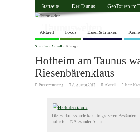
Startseite
Der Taunus
GeoTouren im 
Taunuswelten
Aktuell
Focus
Essen&Trinken
Kenne
Geotourismus und Kulturlandschaft
Startseite
»
Aktuell
» Beitrag »
Hofheim am Taunus wa
Riesenbärenklaus
Pressemitteilung
8. August 2017
Aktuell
Kein Kom
Die Herkulesstaude kann in größeren Beständen
auftreten. ©Alexander Stahr