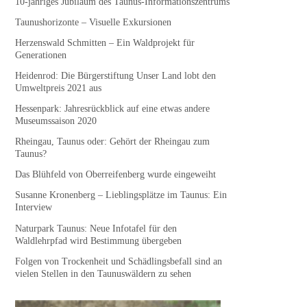
10-jähriges Jubiläum des Taunus-Informationszentrums
Taunushorizonte – Visuelle Exkursionen
Herzenswald Schmitten – Ein Waldprojekt für
Generationen
Heidenrod: Die Bürgerstiftung Unser Land lobt den
Umweltpreis 2021 aus
Hessenpark: Jahresrückblick auf eine etwas andere
Museumssaison 2020
Rheingau, Taunus oder: Gehört der Rheingau zum
Taunus?
Das Blühfeld von Oberreifenberg wurde eingeweiht
Susanne Kronenberg – Lieblingsplätze im Taunus: Ein
Interview
Naturpark Taunus: Neue Infotafel für den
Waldlehrpfad wird Bestimmung übergeben
Folgen von Trockenheit und Schädlingsbefall sind an
vielen Stellen in den Taunuswäldern zu sehen