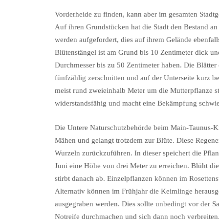
Vorderheide zu finden, kann aber im gesamten Stadtge
Auf ihren Grundstücken hat die Stadt den Bestand an
werden aufgefordert, dies auf ihrem Gelände ebenfalls
Blütenstängel ist am Grund bis 10 Zentimeter dick u
Durchmesser bis zu 50 Zentimeter haben. Die Blätter e
fünfzählig zerschnitten und auf der Unterseite kurz 
meist rund zweieinhalb Meter um die Mutterpflanze str
widerstandsfähig und macht eine Bekämpfung schwie
Die Untere Naturschutzbehörde beim Main-Taunus-Kre
Mähen und gelangt trotzdem zur Blüte. Diese Regenera
Wurzeln zurückzuführen. In dieser speichert die Pflan
Juni eine Höhe von drei Meter zu erreichen. Blüht die
stirbt danach ab. Einzelpflanzen können im Rosette
Alternativ können im Frühjahr die Keimlinge herausg
ausgegraben werden. Dies sollte unbedingt vor der 
Notreife durchmachen und sich dann noch verbreiten