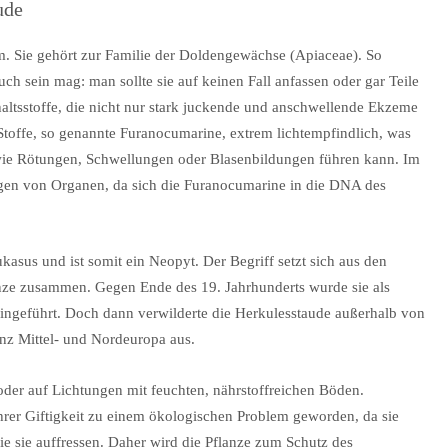
ude
. Sie gehört zur Familie der Doldengewächse (Apiaceae). So
ch sein mag: man sollte sie auf keinen Fall anfassen oder gar Teile
haltsstoffe, die nicht nur stark juckende und anschwellende Ekzeme
Stoffe, so genannte Furanocumarine, extrem lichtempfindlich, was
wie Rötungen, Schwellungen oder Blasenbildungen führen kann. Im
gen von Organen, da sich die Furanocumarine in die DNA des
sus und ist somit ein Neopyt. Der Begriff setzt sich aus den
nze zusammen. Gegen Ende des 19. Jahrhunderts wurde sie als
eingeführt. Doch dann verwilderte die Herkulesstaude außerhalb von
anz Mittel- und Nordeuropa aus.
oder auf Lichtungen mit feuchten, nährstoffreichen Böden.
hrer Giftigkeit zu einem ökologischen Problem geworden, da sie
e sie auffressen. Daher wird die Pflanze zum Schutz des