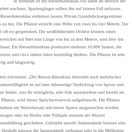
In Hofheim ist der Riesenbärenklau vor allem im Bereich der
biet wachsen. Spaziergänger sollten ihn auf keinen Fall anfassen.
 Riesenbärenklau entfernen lassen. Private Grundstückseigentümer
 zu tun. Die Pflanze erreicht eine Höhe von zwei bis vier Metern. Der
nd oft rot gesprenkelt. Die weißblühenden Dolden können einen
rreichen mit Stiel eine Länge von bis zu drei Metern, sind drei- bis
behaart. Ein Riesenbärenklau produziert mehrere 10.000 Samen, die
euen und circa sieben Jahre keimfähig bleiben. Die Pflanze ist sehr
rig und langwierig.
is informiert: „Der Riesen-Bärenklau übersteht auch mehrfaches
tionsfähigkeit ist auf eine rübenartige Verdickung von Spross und
ze Stärke, was ihr ermöglicht, sehr früh auszutreiben und bereits im
 Pflanze, wird dieses Speicherreservoir aufgebraucht. Die Pflanze
nstadium am Wurzelansatz mit einem Spaten ausgestochen werden.
ezogen oder im Herbst oder Frühjahr mitsamt der Wurzel
Samenbildung geschehen. Geköpfte unreife Samenstände können eine
. Deshalb müssen die Samenstände verbrannt oder in die Mülltonne