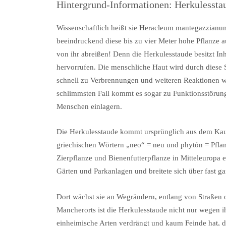
Hintergrund-Informationen: Herkulessta
Wissenschaftlich heißt sie Heracleum mantegazzianum
beeindruckend diese bis zu vier Meter hohe Pflanze au
von ihr abreißen! Denn die Herkulesstaude besitzt In
hervorrufen. Die menschliche Haut wird durch diese 
schnell zu Verbrennungen und weiteren Reaktionen 
schlimmsten Fall kommt es sogar zu Funktionsstörun
Menschen einlagern.
Die Herkulesstaude kommt ursprünglich aus dem Kauka
griechischen Wörtern „neo“ = neu und phytón = Pfla
Zierpflanze und Bienenfutterpflanze in Mitteleuropa 
Gärten und Parkanlagen und breitete sich über fast g
Dort wächst sie an Wegrändern, entlang von Straßen 
Mancherorts ist die Herkulesstaude nicht nur wegen i
einheimische Arten verdrängt und kaum Feinde hat, di