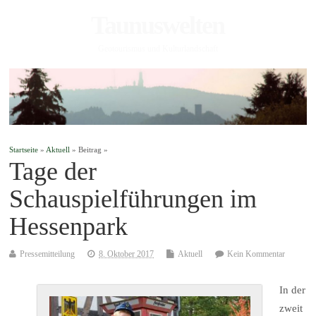
Taunuswelten
Geotourismus und Kulturlandschaft
Startseite
»
Aktuell
» Beitrag »
Tage der
Schauspielführungen im
Hessenpark
Pressemitteilung
8. Oktober 2017
Aktuell
Kein Kommentar
In der
zweit