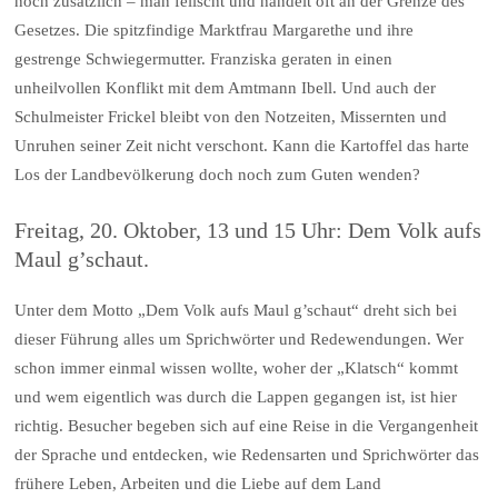
noch zusätzlich – man feilscht und handelt oft an der Grenze des
Gesetzes. Die spitzfindige Marktfrau Margarethe und ihre
gestrenge Schwiegermutter. Franziska geraten in einen
unheilvollen Konflikt mit dem Amtmann Ibell. Und auch der
Schulmeister Frickel bleibt von den Notzeiten, Missernten und
Unruhen seiner Zeit nicht verschont. Kann die Kartoffel das harte
Los der Landbevölkerung doch noch zum Guten wenden?
Freitag, 20. Oktober, 13 und 15 Uhr: Dem Volk aufs
Maul g’schaut.
Unter dem Motto „Dem Volk aufs Maul g’schaut“ dreht sich bei
dieser Führung alles um Sprichwörter und Redewendungen. Wer
schon immer einmal wissen wollte, woher der „Klatsch“ kommt
und wem eigentlich was durch die Lappen gegangen ist, ist hier
richtig. Besucher begeben sich auf eine Reise in die Vergangenheit
der Sprache und entdecken, wie Redensarten und Sprichwörter das
frühere Leben, Arbeiten und die Liebe auf dem Land