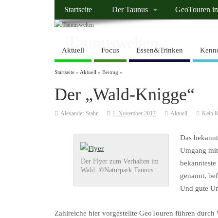
Startseite
Der Taunus
GeoTouren i
Taunuswelten
Aktuell
Focus
Essen&Trinken
Kenne
Geotourismus und Kulturlandschaft
Startseite
»
Aktuell
» Beitrag »
Der „Wald-Knigge“
Alexander Stahr
1. November 2017
Aktuell
Kein 
Das bekannt
Umgang mit 
Der Flyer zum Verhalten im
bekannteste
Wald. ©Naturpark Taunus
genannt, be
Und gute Um
Zahlreiche hier vorgestellte GeoTouren führen durch