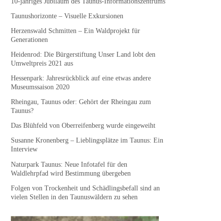
10-jähriges Jubiläum des Taunus-Informationszentrums
Taunushorizonte – Visuelle Exkursionen
Herzenswald Schmitten – Ein Waldprojekt für
Generationen
Heidenrod: Die Bürgerstiftung Unser Land lobt den
Umweltpreis 2021 aus
Hessenpark: Jahresrückblick auf eine etwas andere
Museumssaison 2020
Rheingau, Taunus oder: Gehört der Rheingau zum
Taunus?
Das Blühfeld von Oberreifenberg wurde eingeweiht
Susanne Kronenberg – Lieblingsplätze im Taunus: Ein
Interview
Naturpark Taunus: Neue Infotafel für den
Waldlehrpfad wird Bestimmung übergeben
Folgen von Trockenheit und Schädlingsbefall sind an
vielen Stellen in den Taunuswäldern zu sehen