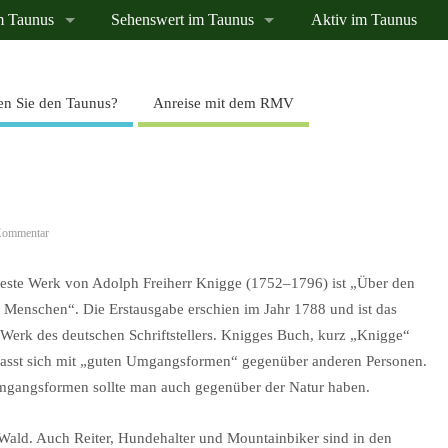
m Taunus
Sehenswert im Taunus
Aktiv im Taunus
n Sie den Taunus?
Anreise mit dem RMV
Kommentar
este Werk von Adolph Freiherr Knigge (1752–1796) ist „Über den
Menschen“. Die Erstausgabe erschien im Jahr 1788 und ist das
 Werk des deutschen Schriftstellers. Knigges Buch, kurz „Knigge“
fasst sich mit „guten Umgangsformen“ gegenüber anderen Personen.
gangsformen sollte man auch gegenüber der Natur haben.
 Wald. Auch Reiter, Hundehalter und Mountainbiker sind in den