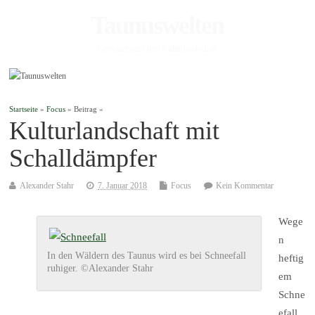
Taunuswelten
Geotourismus und Kulturlandschaft
Startseite
»
Focus
» Beitrag »
Kulturlandschaft mit
Schalldämpfer
Alexander Stahr
7. Januar 2018
Focus
Kein Kommentar
Wege
n
In den Wäldern des Taunus wird es bei Schneefall
heftig
ruhiger. ©Alexander Stahr
em
Schne
efall