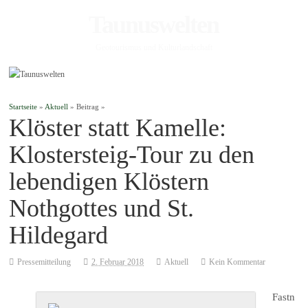
Taunuswelten
Geotourismus und Kulturlandschaft
Startseite
»
Aktuell
» Beitrag »
Klöster statt Kamelle:
Klostersteig-Tour zu den
lebendigen Klöstern
Nothgottes und St.
Hildegard
Pressemitteilung
2. Februar 2018
Aktuell
Kein Kommentar
Fastn