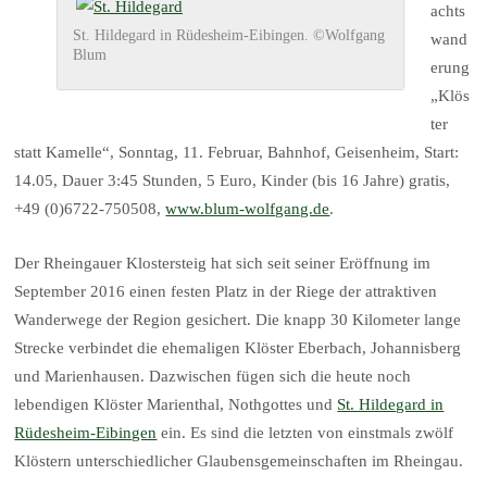
achts
St. Hildegard in Rüdesheim-Eibingen. ©Wolfgang
wand
Blum
erung
„Klös
ter
statt Kamelle“, Sonntag, 11. Februar, Bahnhof, Geisenheim, Start:
14.05, Dauer 3:45 Stunden, 5 Euro, Kinder (bis 16 Jahre) gratis,
+49 (0)6722-750508,
www.blum-wolfgang.de
.
Der Rheingauer Klostersteig hat sich seit seiner Eröffnung im
September 2016 einen festen Platz in der Riege der attraktiven
Wanderwege der Region gesichert. Die knapp 30 Kilometer lange
Strecke verbindet die ehemaligen Klöster Eberbach, Johannisberg
und Marienhausen. Dazwischen fügen sich die heute noch
lebendigen Klöster Marienthal, Nothgottes und
St. Hildegard in
Rüdesheim-Eibingen
ein. Es sind die letzten von einstmals zwölf
Klöstern unterschiedlicher Glaubensgemeinschaften im Rheingau.