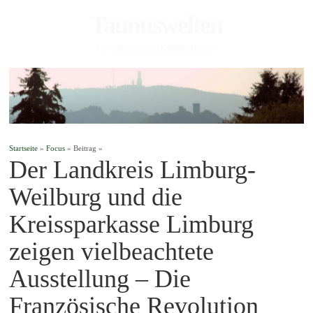
Taunuswelten
Geotourismus und Kulturlandschaft
Startseite
»
Focus
» Beitrag »
Der Landkreis Limburg-
Weilburg und die
Kreissparkasse Limburg
zeigen vielbeachtete
Ausstellung – Die
Französische Revolution