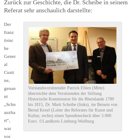
Zurück zur Geschichte, die Dr. Scheibe in seinem
Referat sehr anschaulich darstellte:
Der
franz
ösisc
he
Gener
al
Custi
ne,
Vorstandsvorsitzender Patrick Ehlen (Mitte)
genan
überreichte dem Vorsitzenden der Stiftung
nt
Historische Kommission für die Rheinlande 1789
„Schn
bis 1815, Dr. Mark Scheibe (links), im Beisein von
Bernd Kexel (Leiter des Referates für Kunst und
auzba
Kultur, rechts) einen Spendenscheck über 3.000
rt“,
Euro. ©Landkreis Limburg-Weilburg
war
vor