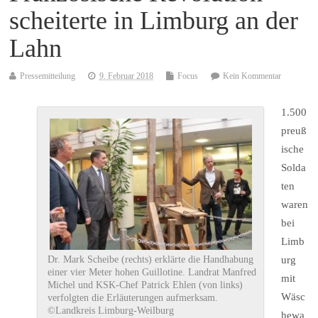
scheiterte in Limburg an der
Lahn
Pressemitteilung
9. Februar 2018
Focus
Kein Kommentar
1.500
preuß
ische
Solda
ten
waren
bei
Limb
urg
Dr. Mark Scheibe (rechts) erklärte die Handhabung
einer vier Meter hohen Guillotine. Landrat Manfred
mit
Michel und KSK-Chef Patrick Ehlen (von links)
Wäsc
verfolgten die Erläuterungen aufmerksam.
©Landkreis Limburg-Weilburg
hewa