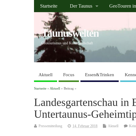
Startseite
Der Taunus
GeoTouren i
Taunuswelten
Geotourismus und Kulturlandschaft
Aktuell
Focus
Essen&Trinken
Kenne
Startseite
»
Aktuell
» Beitrag »
Landesgartenschau in 
Untertaunus-Geheimti
Pressemitteilung
14. Februar 2018
Aktuell
Kei