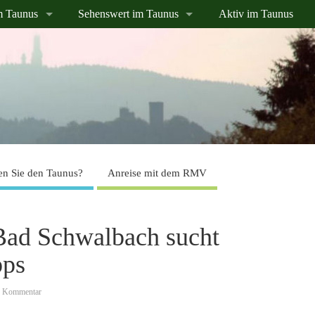
m Taunus
Sehenswert im Taunus
Aktiv im Taunus
n Sie den Taunus?
Anreise mit dem RMV
Bad Schwalbach sucht
pps
n Kommentar