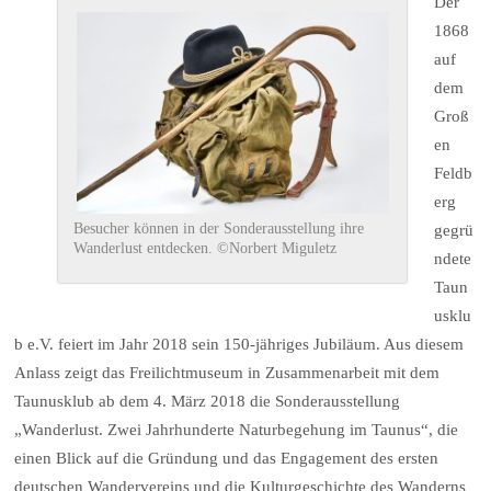
Der
1868
auf
dem
Groß
en
Feldb
erg
Besucher können in der Sonderausstellung ihre
gegrü
Wanderlust entdecken. ©Norbert Miguletz
ndete
Taun
usklu
b e.V. feiert im Jahr 2018 sein 150-jähriges Jubiläum. Aus diesem
Anlass zeigt das Freilichtmuseum in Zusammenarbeit mit dem
Taunusklub ab dem 4. März 2018 die Sonderausstellung
„Wanderlust. Zwei Jahrhunderte Naturbegehung im Taunus“, die
einen Blick auf die Gründung und das Engagement des ersten
deutschen Wandervereins und die Kulturgeschichte des Wanderns