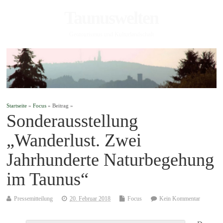
Taunuswelten
Geotourismus und Kulturlandschaft
Startseite
»
Focus
» Beitrag »
Sonderausstellung
„Wanderlust. Zwei
Jahrhunderte Naturbegehung
im Taunus“
Pressemitteilung
20. Februar 2018
Focus
Kein Kommentar