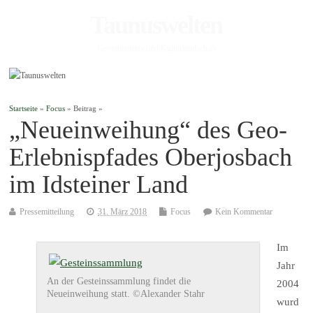
Taunuswelten
Geotourismus und Kulturlandschaft
Startseite
»
Focus
» Beitrag »
„Neueinweihung“ des Geo-
Erlebnispfades Oberjosbach
im Idsteiner Land
Pressemitteilung
31. März 2018
Focus
Kein Kommentar
Im
Jahr
An der Gesteinssammlung findet die
2004
Neueinweihung statt. ©Alexander Stahr
wurd