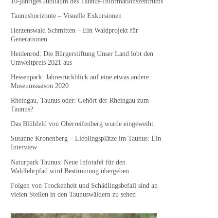
10-jähriges Jubiläum des Taunus-Informationszentrums
Taunushorizonte – Visuelle Exkursionen
Herzenswald Schmitten – Ein Waldprojekt für
Generationen
Heidenrod: Die Bürgerstiftung Unser Land lobt den
Umweltpreis 2021 aus
Hessenpark: Jahresrückblick auf eine etwas andere
Museumssaison 2020
Rheingau, Taunus oder: Gehört der Rheingau zum
Taunus?
Das Blühfeld von Oberreifenberg wurde eingeweiht
Susanne Kronenberg – Lieblingsplätze im Taunus: Ein
Interview
Naturpark Taunus: Neue Infotafel für den
Waldlehrpfad wird Bestimmung übergeben
Folgen von Trockenheit und Schädlingsbefall sind an
vielen Stellen in den Taunuswäldern zu sehen