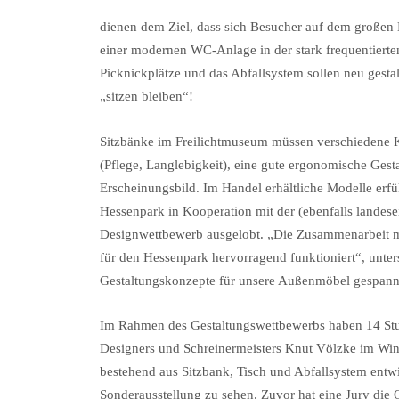
dienen dem Ziel, dass sich Besucher auf dem große
einer modernen WC-Anlage in der stark frequentiert
Picknickplätze und das Abfallsystem sollen neu gesta
„sitzen bleiben“!
Sitzbänke im Freilichtmuseum müssen verschiedene Kri
(Pflege, Langlebigkeit), eine gute ergonomische Gesta
Erscheinungsbild. Im Handel erhältliche Modelle erfül
Hessenpark in Kooperation mit der (ebenfalls landes
Designwettbewerb ausgelobt. „Die Zusammenarbeit m
für den Hessenpark hervorragend funktioniert“, unters
Gestaltungskonzepte für unsere Außenmöbel gespann
Im Rahmen des Gestaltungswettbewerbs haben 14 Stu
Designers und Schreinermeisters Knut Völzke im Win
bestehend aus Sitzbank, Tisch und Abfallsystem entwic
Sonderausstellung zu sehen. Zuvor hat eine Jury die