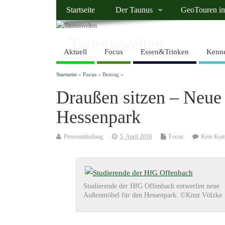
Startseite
Der Taunus
GeoTouren i
Taunuswelten
Aktuell
Focus
Essen&Trinken
Kenne
Geotourismus und Kulturlandschaft
Startseite
»
Focus
» Beitrag »
Draußen sitzen – Neue
Hessenpark
Pressemitteilung
5. April 2018
Focus
Kein Kom
Studierende der HfG Offenbach entwerfen neue
Außenmöbel für den Hessenpark. ©Knut Völzke