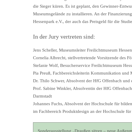
die Sieger küren. Es ist geplant, den Gewinner-Entwu
Museumsgelände zu installieren. An der Finanzierung
Hessenpark e.V., der auch das Preisgeld für die Studi
In der Jury vertreten sind:
Jens Scheller, Museumsleiter Freilichtmuseum Hesse
Cornelia Albrecht, stellvertretende Vorsitzende des Fö
Stefanie Wolf, Besucherservice Freilichtmuseum Hes
Pia Preuß, Fachbereichsleiterin Kommunikation und
Dr. Thilo Schwer, Absolvent der HfG Offenbach und d
Prof. Sabine Winkler, Absolventin der HfG Offenbach
Darmstadt
Johannes Fuchs, Absolvent der Hochschule für bilde
im Fachbereich Produktdesign an der Hochschule für 
Sonderausstellung „Draußen sitzen – neue Außenm