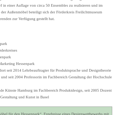
rf in einer Auflage von circa 50 Ensembles zu realisieren und im
 der Außenmöbel beteiligt sich der Förderkreis Freilichtmuseum
erenden zur Verfügung gestellt hat.
npark
rderkreises
senpark
 Marketing Hessenpark
ort seit 2014 Lehrbeauftragter für Produktsprache und Designtheorie
 und seit 2004 Professorin im Fachbereich Gestaltung der Hochschule
nde Künste Hamburg im Fachbereich Produktdesign, seit 2005 Dozent
Gestaltung und Kunst in Basel
öbel für den Hessenpark“, Ergebnisse eines Designwettbewerbs mit