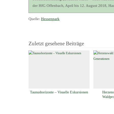
der HfG Offenbach, April bis 12. August 2018, Ha
Quelle:
Hessenpark
Zuletzt gesehene Beiträge
Taunushorizonte – Visuelle Exkursionen
Herzens
Waldpro