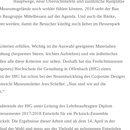
Hauptwege, neue Übersichtstafeln und zusätzliche Rastplätze
n Museumsgelände noch wohler fühlen können. 2018 steht der Bau
en Baugruppe Mittelhessen auf der Agenda. Und auch die Bänke,
ltet werden, damit die Besucher künftig noch lieber im Hessenpark
terien erfüllen. Wichtig ist die Auswahl geeigneter Materialien
ltung (bequemes Sitzen, leichtes Aufstehen) und ein ästhetisches
len alle diese Kriterien nur selten. Deshalb hat das Freilichtmuseum
eigenen) Hochschule für Gestaltung in Offenbach (HfG) einen
it der HfG hat schon bei der Neuentwicklung des Corporate Designs
treicht Museumsleiter Jens Scheller. „Nun sind wir auf die
t.“
dierende der HfG unter Leitung des Lehrbeauftragten Diplom
tersemester 2017/2018 Entwürfe für ein Picknick-Ensemble
kelt. Die Ergebnisse dieser Arbeit sind ab dem 14. April in der
 Qual der Wahl und muss aus der Vielzahl an gelungenen Entwürfen