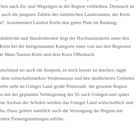
chen nach Zu- und Wegzügen in der Region verbleiben. Demnach ist
n auch die jüngsten Zahlen des statistischen Landesamtes, der Kreis
ut“, kommentiert Landrat Krebs den guten Platz im Ranking.
ktivität und Standortkosten liegt der Hochtaunuskreis unter den
 Kreis bei der letztgenannten Kategorie einer von nur drei Regionen
rte Main-Taunus-Kreis und dem Kreis Offenbach.
utschland sei auch ein Ansporn, es noch besser zu machen, sagte
n dem wirtschaftsstarken Vordertaunus und den ländlicheren Gebieten
bs sieht im Usinger Land große Potenziale, die gesamte Region
ur mit der geplanten Verlängerung der S5 nach Usingen und später
te Ausbau der Schulen werden das Usinger Land wirtschaftlich und
ebs. Dazu gehöre natürlich auch die Versorgung der Region mit
eitere Firmengründungen erhöhe.