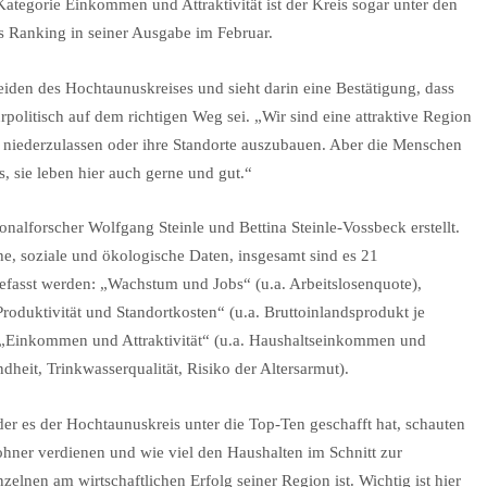
ategorie Einkommen und Attraktivität ist der Kreis sogar unter den
s Ranking in seiner Ausgabe im Februar.
eiden des Hochtaunuskreises und sieht darin eine Bestätigung, dass
urpolitisch auf dem richtigen Weg sei. „Wir sind eine attraktive Region
 niederzulassen oder ihre Standorte auszubauen. Aber die Menschen
, sie leben hier auch gerne und gut.“
lforscher Wolfgang Steinle und Bettina Steinle-Vossbeck erstellt.
e, soziale und ökologische Daten, insgesamt sind es 21
efasst werden: „Wachstum und Jobs“ (u.a. Arbeitslosenquote),
duktivität und Standortkosten“ (u.a. Bruttoinlandsprodukt je
, „Einkommen und Attraktivität“ (u.a. Haushaltseinkommen und
dheit, Trinkwasserqualität, Risiko der Altersarmut).
der es der Hochtaunuskreis unter die Top-Ten geschafft hat, schauten
wohner verdienen und wie viel den Haushalten im Schnitt zur
zelnen am wirtschaftlichen Erfolg seiner Region ist. Wichtig ist hier