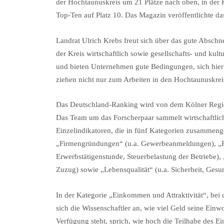
der Hochtaunuskreis um 21 Plätze nach oben, in der K
Top-Ten auf Platz 10. Das Magazin veröffentlichte da
Landrat Ulrich Krebs freut sich über das gute Abschn
der Kreis wirtschaftlich sowie gesellschafts- und kult
und bieten Unternehmen gute Bedingungen, sich hier
ziehen nicht nur zum Arbeiten in den Hochtaunuskreis
Das Deutschland-Ranking wird von dem Kölner Regiona
Das Team um das Forscherpaar sammelt wirtschaftlich
Einzelindikatoren, die in fünf Kategorien zusammeng
„Firmengründungen“ (u.a. Gewerbeanmeldungen), „Pro
Erwerbstätigenstunde, Steuerbelastung der Betriebe)
Zuzug) sowie „Lebensqualität“ (u.a. Sicherheit, Gesun
In der Kategorie „Einkommen und Attraktivität“, bei 
sich die Wissenschaftler an, wie viel Geld seine Ein
Verfügung steht, sprich, wie hoch die Teilhabe des Ein