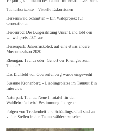
10-jähriges Jubiläum des Taunus-Informationszentrums
Taunushorizonte – Visuelle Exkursionen
Herzenswald Schmitten – Ein Waldprojekt für
Generationen
Heidenrod: Die Bürgerstiftung Unser Land lobt den
Umweltpreis 2021 aus
Hessenpark: Jahresrückblick auf eine etwas andere
Museumssaison 2020
Rheingau, Taunus oder: Gehört der Rheingau zum
Taunus?
Das Blühfeld von Oberreifenberg wurde eingeweiht
Susanne Kronenberg – Lieblingsplätze im Taunus: Ein
Interview
Naturpark Taunus: Neue Infotafel für den
Waldlehrpfad wird Bestimmung übergeben
Folgen von Trockenheit und Schädlingsbefall sind an
vielen Stellen in den Taunuswäldern zu sehen