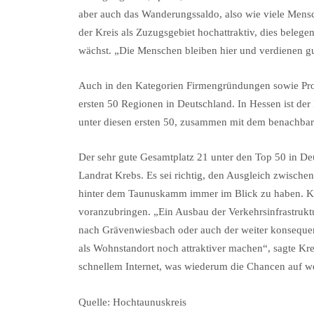
aber auch das Wanderungssaldo, also wie viele Mens
der Kreis als Zuzugsgebiet hochattraktiv, dies belege
wächst. „Die Menschen bleiben hier und verdienen g
Auch in den Kategorien Firmengründungen sowie Produ
ersten 50 Regionen in Deutschland. In Hessen ist der
unter diesen ersten 50, zusammen mit dem benachba
Der sehr gute Gesamtplatz 21 unter den Top 50 in De
Landrat Krebs. Es sei richtig, den Ausgleich zwische
hinter dem Taunuskamm immer im Blick zu haben. Kre
voranzubringen. „Ein Ausbau der Verkehrsinfrastrukt
nach Grävenwiesbach oder auch der weiter konsequen
als Wohnstandort noch attraktiver machen“, sagte Kr
schnellem Internet, was wiederum die Chancen auf w
Quelle: Hochtaunuskreis