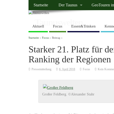
Startseite
Der Taunus
GeoTouren i
Taunuswelten
Aktuell
Focus
Essen&Trinken
Kenne
Geotourismus und Kulturlandschaft
Startseite
»
Focus
» Beitrag »
Starker 21. Platz für 
Ranking der Regionen
Pressemitteilung
6. April 2018
Focus
Kein Komme
Großer Feldberg. ©Alexander Stahr