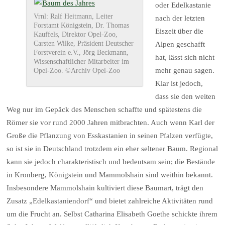
oder Edelkastanie
Vrnl: Ralf Heitmann, Leiter
nach der letzten
Forstamt Königstein, Dr. Thomas
Eiszeit über die
Kauffels, Direktor Opel-Zoo,
Carsten Wilke, Präsident Deutscher
Alpen geschafft
Forstverein e.V., Jörg Beckmann,
hat, lässt sich nicht
Wissenschaftlicher Mitarbeiter im
mehr genau sagen.
Opel-Zoo. ©Archiv Opel-Zoo
Klar ist jedoch,
dass sie den weiten
Weg nur im Gepäck des Menschen schaffte und spätestens die
Römer sie vor rund 2000 Jahren mitbrachten. Auch wenn Karl der
Große die Pflanzung von Esskastanien in seinen Pfalzen verfügte,
so ist sie in Deutschland trotzdem ein eher seltener Baum. Regional
kann sie jedoch charakteristisch und bedeutsam sein; die Bestände
in Kronberg, Königstein und Mammolshain sind weithin bekannt.
Insbesondere Mammolshain kultiviert diese Baumart, trägt den
Zusatz „Edelkastaniendorf“ und bietet zahlreiche Aktivitäten rund
um die Frucht an. Selbst Catharina Elisabeth Goethe schickte ihrem