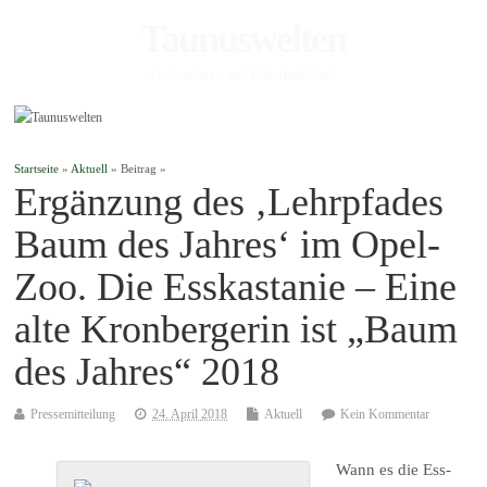
Taunuswelten
Geotourismus und Kulturlandschaft
Startseite
»
Aktuell
» Beitrag »
Ergänzung des ‚Lehrpfades
Baum des Jahres‘ im Opel-
Zoo. Die Esskastanie – Eine
alte Kronbergerin ist „Baum
des Jahres“ 2018
Pressemitteilung
24. April 2018
Aktuell
Kein Kommentar
Wann es die Ess-