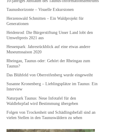
10-jähriges Jubiläum des Taunus-Informationszentrums
Taunushorizonte – Visuelle Exkursionen
Herzenswald Schmitten – Ein Waldprojekt für
Generationen
Heidenrod: Die Bürgerstiftung Unser Land lobt den
Umweltpreis 2021 aus
Hessenpark: Jahresrückblick auf eine etwas andere
Museumssaison 2020
Rheingau, Taunus oder: Gehört der Rheingau zum
Taunus?
Das Blühfeld von Oberreifenberg wurde eingeweiht
Susanne Kronenberg – Lieblingsplätze im Taunus: Ein
Interview
Naturpark Taunus: Neue Infotafel für den
Waldlehrpfad wird Bestimmung übergeben
Folgen von Trockenheit und Schädlingsbefall sind an
vielen Stellen in den Taunuswäldern zu sehen