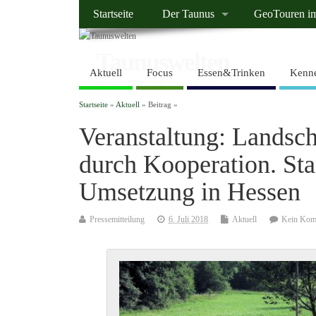
Startseite
Der Taunus
GeoTouren i
Taunuswelten
Aktuell
Focus
Essen&Trinken
Kenne
Geotourismus und Kulturlandschaft
Startseite
»
Aktuell
» Beitrag »
Veranstaltung: Landsch
durch Kooperation. St
Umsetzung in Hessen
Pressemitteilung
6. Juli 2018
Aktuell
Kein Kom