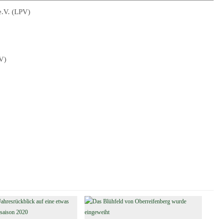
e.V. (LPV)
V)