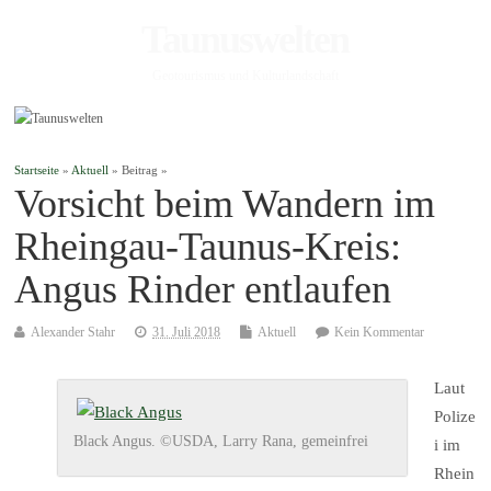
Taunuswelten
Geotourismus und Kulturlandschaft
Startseite
»
Aktuell
» Beitrag »
Vorsicht beim Wandern im
Rheingau-Taunus-Kreis:
Angus Rinder entlaufen
Alexander Stahr
31. Juli 2018
Aktuell
Kein Kommentar
Laut
Polize
Black Angus. ©USDA, Larry Rana, gemeinfrei
i im
Rhein