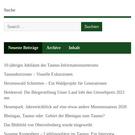
Suche
Neueste Beiträge
Archive
Inhalt
10-jähriges Jubiläum des Taunus-Informationszentrums
Taunushorizonte – Visuelle Exkursionen
Herzenswald Schmitten – Ein Waldprojekt für Generationen
Heidenrod: Die Bürgerstiftung Unser Land lobt den Umweltpreis 2021
aus
Hessenpark: Jahresrückblick auf eine etwas andere Museumssaison 2020
Rheingau, Taunus oder: Gehört der Rheingau zum Taunus?
Das Blühfeld von Oberreifenberg wurde eingeweiht
Susanne Kronenberg – Lieblingsplätze im Taunus: Ein Interview