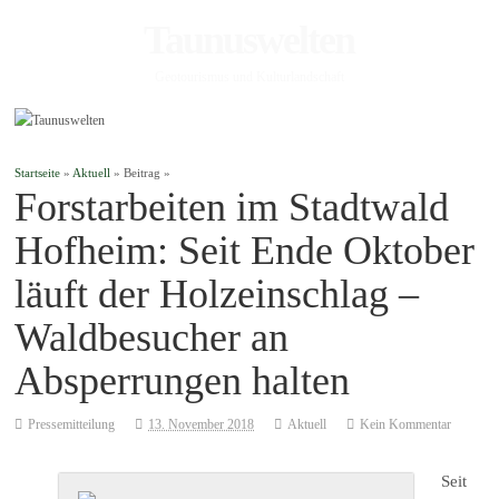
Taunuswelten
Geotourismus und Kulturlandschaft
Startseite
»
Aktuell
» Beitrag »
Forstarbeiten im Stadtwald
Hofheim: Seit Ende Oktober
läuft der Holzeinschlag –
Waldbesucher an
Absperrungen halten
Pressemitteilung
13. November 2018
Aktuell
Kein Kommentar
Seit