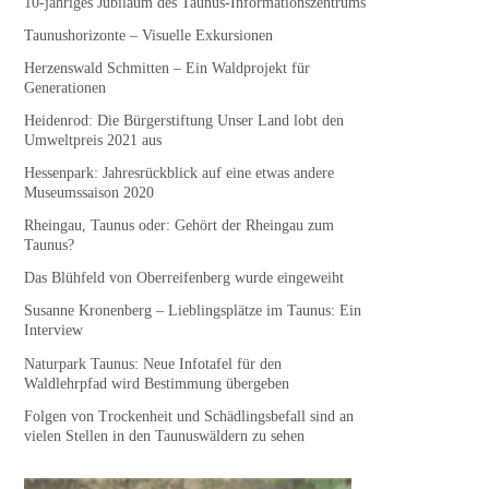
10-jähriges Jubiläum des Taunus-Informationszentrums
Taunushorizonte – Visuelle Exkursionen
Herzenswald Schmitten – Ein Waldprojekt für
Generationen
Heidenrod: Die Bürgerstiftung Unser Land lobt den
Umweltpreis 2021 aus
Hessenpark: Jahresrückblick auf eine etwas andere
Museumssaison 2020
Rheingau, Taunus oder: Gehört der Rheingau zum
Taunus?
Das Blühfeld von Oberreifenberg wurde eingeweiht
Susanne Kronenberg – Lieblingsplätze im Taunus: Ein
Interview
Naturpark Taunus: Neue Infotafel für den
Waldlehrpfad wird Bestimmung übergeben
Folgen von Trockenheit und Schädlingsbefall sind an
vielen Stellen in den Taunuswäldern zu sehen