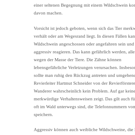
einer seltenen Begegnung mit einem Wildschwein kom
davon machen.
Vorsicht ist jedoch geboten, wenn sich das Tier merk
verhält oder am Wegesrand liegt. In diesen Fällen ka
Wildschwein angeschossen oder angefahren sein und
aggressiv reagieren. Das kann gefährlich werden, all
wegen der Masse der Tiere. Die Zähne können
lebensgefährliche Verletzungen verursachen. Insbes
sollte man ruhig den Rückzug antreten und umgehend d
Revierleiter Hartmut Schneider von der Revierförstere
Wanderer wahrscheinlich kein Problem. Auf gar keinen
merkwürdige Verhaltensweisen zeigt. Das gilt auch fü
oft im Wald unterwegs sind, die Telefonnummern vo
speichern.
Aggressiv können auch weibliche Wildschweine, die 