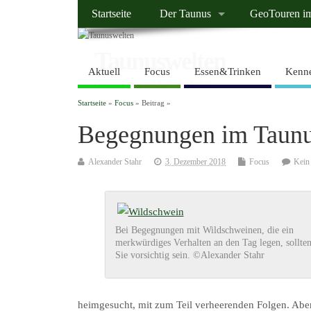
Startseite
Der Taunus
GeoTouren i
Taunuswelten
Aktuell
Focus
Essen&Trinken
Kenne
Geotourismus und Kulturlandschaft
Startseite
»
Focus
» Beitrag »
Begegnungen im Taunus
Alexander Stahr
3. Dezember 2018
Focus
Kein
Bei Begegnungen mit Wildschweinen, die ein
merkwürdiges Verhalten an den Tag legen, sollte
Sie vorsichtig sein. ©Alexander Stahr
heimgesucht, mit zum Teil verheerenden Folgen. Abe