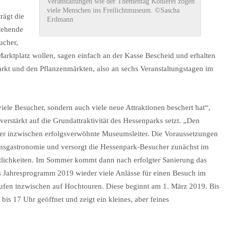
Veranstaltungen wie der Thementag Köhlerei zogen
viele Menschen ins Freilichtmuseum. ©Sascha
rägt die
Erdmann
tehende
ucher,
rktplatz wollen, sagen einfach an der Kasse Bescheid und erhalten
arkt und den Pflanzenmärkten, also an sechs Veranstaltungstagen im
iele Besucher, sondern auch viele neue Attraktionen beschert hat“,
verstärkt auf die Grundattraktivität des Hessenparks setzt. „Den
 der inzwischen erfolgsverwöhnte Museumsleiter. Die Voraussetzungen
umsgastronomie und versorgt die Hessenpark-Besucher zunächst im
stlichkeiten. Im Sommer kommt dann nach erfolgter Sanierung das
s Jahresprogramm 2019 wieder viele Anlässe für einen Besuch im
aufen inzwischen auf Hochtouren. Diese beginnt am 1. März 2019. Bis
s 17 Uhr geöffnet und zeigt ein kleines, aber feines