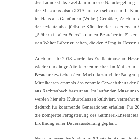
des Taunusklubs zwei Jahrhunderte Naturbegehung im
der Museumssaison 2019 noch zu sehen sein. In Koo
im Haus aus Gemünden (Wohra) Gemälde, Zeichnungen
der bedeutendste jüdische Künstler, der in der ersten 
„Stöbern in alten Fotos“ konnten Besucher im Festen
von Walter Löber zu sehen, die den Alltag in Hessen
Auch im Jahr 2018 wurde das Freilichtmuseum Hess
wieder um einige Attraktionen reicher. Im Mai konnt
Besucher zwischen dem Marktplatz und der Baugrup
Mittelhessen erstmals das zentrale Gewächshaus der G
aus Rechtenbach bestaunen. Im laufenden Museumsb
werden hier alte Kulturpflanzen kultiviert, vermehrt 
dadurch für kommende Generationen erhalten. Für 2
die komplette Fertigstellung des Gärtnerei-Ensembles
Eröffnung einer Dauerausstellung geplant.
Nach umfassender Sanierung öffnete im August in de