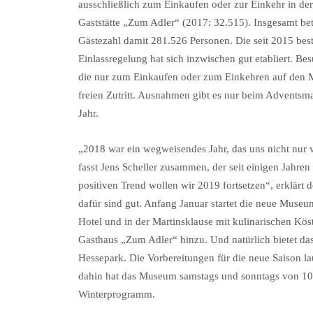
ausschließlich zum Einkaufen oder zur Einkehr in der
Gaststätte „Zum Adler“ (2017: 32.515). Insgesamt bet
Gästezahl damit 281.526 Personen. Die seit 2015 bes
Einlassregelung hat sich inzwischen gut etabliert. Bes
die nur zum Einkaufen oder zum Einkehren auf den Ma
freien Zutritt. Ausnahmen gibt es nur beim Adventsm
Jahr.
„2018 war ein wegweisendes Jahr, das uns nicht nur v
fasst Jens Scheller zusammen, der seit einigen Jahren 
positiven Trend wollen wir 2019 fortsetzen“, erklärt
dafür sind gut. Anfang Januar startet die neue Muse
Hotel und in der Martinsklause mit kulinarischen Kö
Gasthaus „Zum Adler“ hinzu. Und natürlich bietet da
Hessepark. Die Vorbereitungen für die neue Saison l
dahin hat das Museum samstags und sonntags von 10 bi
Winterprogramm.