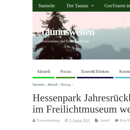
Startseite
Der Taunus
GeoTouren i
Taunuswelten
Geotourismus und Kulturlandschaft
Aktuell
Focus
Essen&Trinken
Kenne
Startseite
»
Aktuell
» Beitrag »
Hessenpark Jahresrück
im Freilichtmuseum we
Pressemitteilung
3. Januar 2019
Aktuell
Kein 