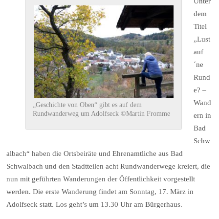
Unter
dem
Titel
„Lust
auf
´ne
Rund
e? –
Wand
„Geschichte von Oben“ gibt es auf dem
Rundwanderweg um Adolfseck ©Martin Fromme
ern in
Bad
Schw
albach“ haben die Ortsbeiräte und Ehrenamtliche aus Bad
Schwalbach und den Stadtteilen acht Rundwanderwege kreiert, die
nun mit geführten Wanderungen der Öffentlichkeit vorgestellt
werden. Die erste Wanderung findet am Sonntag, 17. März in
Adolfseck statt. Los geht’s um 13.30 Uhr am Bürgerhaus.