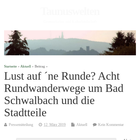
Taunuswelten
Geotourismus und Kulturlandschaft
Startseite
»
Aktuell
» Beitrag »
Lust auf ´ne Runde? Acht
Rundwanderwege um Bad
Schwalbach und die
Stadtteile
Pressemitteilung
12. März 2019
Aktuell
Kein Kommentar