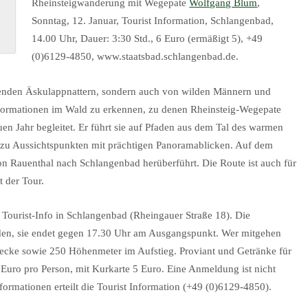
Rheinsteigwanderung mit Wegepate
Wolfgang Blum
,
Sonntag, 12. Januar, Tourist Information, Schlangenbad,
14.00 Uhr, Dauer: 3:30 Std., 6 Euro (ermäßigt 5), +49
(0)6129-4850, www.staatsbad.schlangenbad.de.
benden Äskulappnattern, sondern auch von wilden Männern und
elsformationen im Wald zu erkennen, zu denen Rheinsteig-Wegepate
 Jahr begleitet. Er führt sie auf Pfaden aus dem Tal des warmen
zu Aussichtspunkten mit prächtigen Panoramablicken. Auf dem
n Rauenthal nach Schlangenbad herüberführt. Die Route ist auch für
t der Tour.
r Tourist-Info in Schlangenbad (Rheingauer Straße 18). Die
den, sie endet gegen 17.30 Uhr am Ausgangspunkt. Wer mitgehen
recke sowie 250 Höhenmeter im Aufstieg. Proviant und Getränke für
 Euro pro Person, mit Kurkarte 5 Euro. Eine Anmeldung ist nicht
Informationen erteilt die Tourist Information (+49 (0)6129-4850).