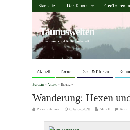
Startseite
Der Taunus
GeoTouren i
Taunuswelten
Geotourismus und Kulturlandschaft
Aktuell
Focus
Essen&Trinken
Kenne
Startseite
»
Aktuell
» Beitrag »
Wanderung: Hexen und
Pressemitteilung
8. Januar 2020
Aktuell
Kein 