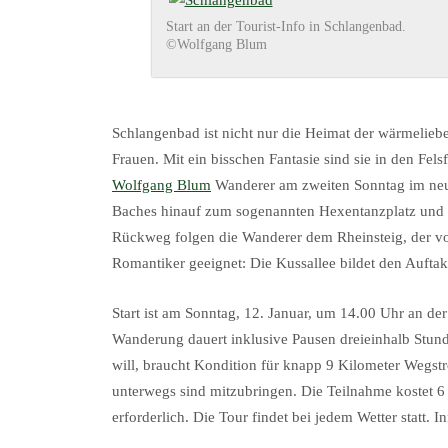
Start an der Tourist-Info in Schlangenbad.
©Wolfgang Blum
Schlangenbad ist nicht nur die Heimat der wärmelie
Frauen. Mit ein bisschen Fantasie sind sie in den F
Wolfgang Blum
Wanderer am zweiten Sonntag im neuen
Baches hinauf zum sogenannten Hexentanzplatz und 
Rückweg folgen die Wanderer dem Rheinsteig, der vo
Romantiker geeignet: Die Kussallee bildet den Auftak
Start ist am Sonntag, 12. Januar, um 14.00 Uhr an de
Wanderung dauert inklusive Pausen dreieinhalb Stun
will, braucht Kondition für knapp 9 Kilometer Wegst
unterwegs sind mitzubringen. Die Teilnahme kostet 6
erforderlich. Die Tour findet bei jedem Wetter statt. 