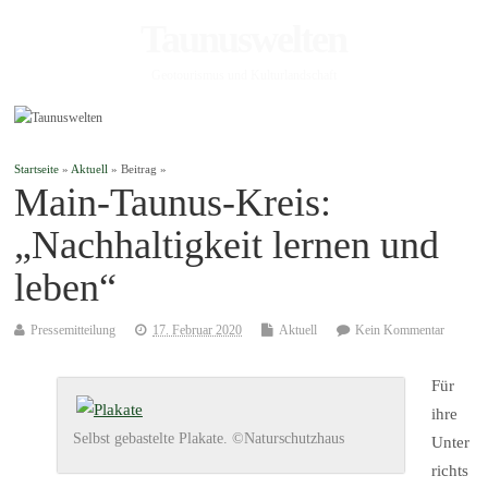
Taunuswelten
Geotourismus und Kulturlandschaft
Startseite
»
Aktuell
» Beitrag »
Main-Taunus-Kreis:
„Nachhaltigkeit lernen und
leben“
Pressemitteilung
17. Februar 2020
Aktuell
Kein Kommentar
Für
ihre
Selbst gebastelte Plakate. ©Naturschutzhaus
Unter
richts