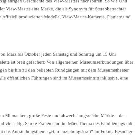
zigjährigen Geschichte des View-Masters nachspüren. So wie Uhu
 der View-Master eine Marke, die als Synonym für Stereobetrachter
e offiziell produzierten Modelle, View-Master-Kameras, Plagiate und
 von März bis Oktober jeden Samstag und Sonntag um 15 Uhr
alette ist breit gefächert: Von allgemeinen Museumserkundungen über
ngen bis hin zu den beliebten Rundgängen mit dem Museumstheater
Alle öffentlichen Führungen sind im Museumseintritt inklusive, eine
m Mitmachen, große Feste und abwechslungsreiche Märkte – das
d vielseitig. Starke Frauen sind im März Thema des Familientags mit
ht das Ausstellungsthema „Herdanziehungskraft“ im Fokus. Besucher