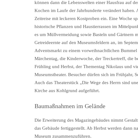
können dann die Lebenswelten einer Hausfrau auf d
Kochen im Laufe der Jahrhunderte verändert haben. A
Zeitreise mit leckeren Kostproben ein. Eine Woche s
historische Pflanzen und Haustierrassen im Mittelpun
es um Müllvermeidung sowie Basteln und Gärtnern mit 
Getreideernte auf den Museumsfeldern an, im Septemb
Adventsmarkt zu einem vorweihnachtlichen Bummel
Märchentag, die Kinderwoche, der Treckertreff, die b
Frühling und Herbst, der Thementag Nikolaus und vie
Museumstheater. Besucher dürfen sich im Frühjahr, 
Auch das Theaterstück „Die Wege des Herrn sind uner
Kirche aus Kohlgrund aufgeführt.
Baumaßnahmen im Gelände
Die Erweiterung des Magazingebäudes nimmt Gestalt 
das Gebäude fertiggestellt. Ab Herbst werden dann 
Museum zusammenzuführen.