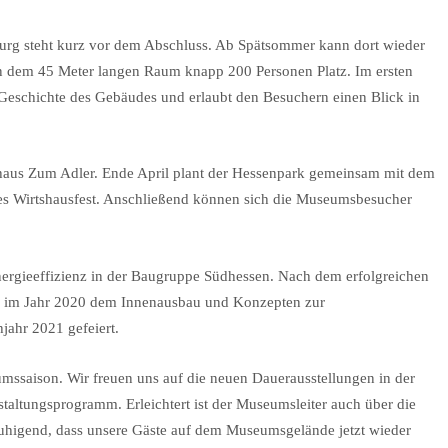
burg steht kurz vor dem Abschluss. Ab Spätsommer kann dort wieder
in dem 45 Meter langen Raum knapp 200 Personen Platz. Im ersten
 Geschichte des Gebäudes und erlaubt den Besuchern einen Blick in
tshaus Zum Adler. Ende April plant der Hessenpark gemeinsam mit dem
ßes Wirtshausfest. Anschließend können sich die Museumsbesucher
ergieeffizienz in der Baugruppe Südhessen. Nach dem erfolgreichen
 im Jahr 2020 dem Innenausbau und Konzepten zur
jahr 2021 gefeiert.
eumssaison. Wir freuen uns auf die neuen Dauerausstellungen in der
altungsprogramm. Erleichtert ist der Museumsleiter auch über die
ruhigend, dass unsere Gäste auf dem Museumsgelände jetzt wieder