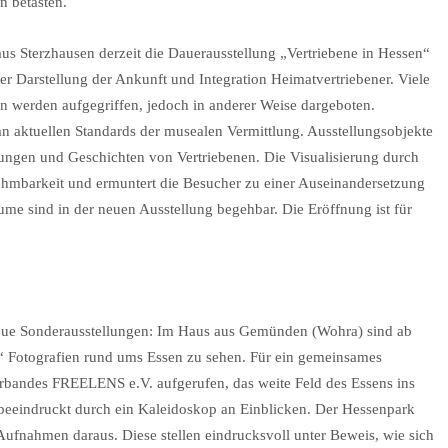
n betasten.
s Sterzhausen derzeit die Dauerausstellung „Vertriebene in Hessen“
er Darstellung der Ankunft und Integration Heimatvertriebener. Viele
en werden aufgegriffen, jedoch in anderer Weise dargeboten.
 an aktuellen Standards der musealen Vermittlung. Ausstellungsobjekte
ungen und Geschichten von Vertriebenen. Die Visualisierung durch
hmbarkeit und ermuntert die Besucher zu einer Auseinandersetzung
me sind in der neuen Ausstellung begehbar. Die Eröffnung ist für
neue Sonderausstellungen: Im Haus aus Gemünden (Wohra) sind ab
“ Fotografien rund ums Essen zu sehen. Für ein gemeinsames
rbandes FREELENS e.V. aufgerufen, das weite Feld des Essens ins
beeindruckt durch ein Kaleidoskop an Einblicken. Der Hessenpark
Aufnahmen daraus. Diese stellen eindrucksvoll unter Beweis, wie sich