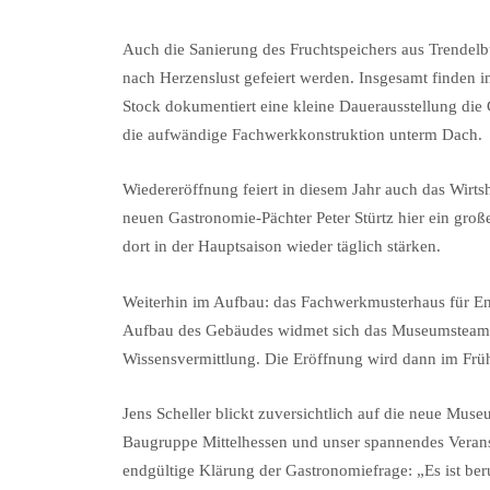
Auch die Sanierung des Fruchtspeichers aus Trendel
nach Herzenslust gefeiert werden. Insgesamt finden 
Stock dokumentiert eine kleine Dauerausstellung die
die aufwändige Fachwerkkonstruktion unterm Dach.
Wiedereröffnung feiert in diesem Jahr auch das Wir
neuen Gastronomie-Pächter Peter Stürtz hier ein gro
dort in der Hauptsaison wieder täglich stärken.
Weiterhin im Aufbau: das Fachwerkmusterhaus für En
Aufbau des Gebäudes widmet sich das Museumsteam
Wissensvermittlung. Die Eröffnung wird dann im Früh
Jens Scheller blickt zuversichtlich auf die neue Mus
Baugruppe Mittelhessen und unser spannendes Veranst
endgültige Klärung der Gastronomiefrage: „Es ist be