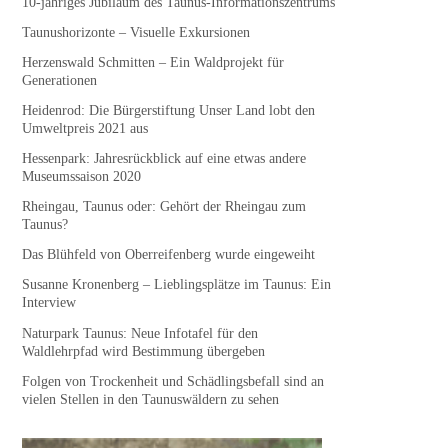
10-jähriges Jubiläum des Taunus-Informationszentrums
Taunushorizonte – Visuelle Exkursionen
Herzenswald Schmitten – Ein Waldprojekt für
Generationen
Heidenrod: Die Bürgerstiftung Unser Land lobt den
Umweltpreis 2021 aus
Hessenpark: Jahresrückblick auf eine etwas andere
Museumssaison 2020
Rheingau, Taunus oder: Gehört der Rheingau zum
Taunus?
Das Blühfeld von Oberreifenberg wurde eingeweiht
Susanne Kronenberg – Lieblingsplätze im Taunus: Ein
Interview
Naturpark Taunus: Neue Infotafel für den
Waldlehrpfad wird Bestimmung übergeben
Folgen von Trockenheit und Schädlingsbefall sind an
vielen Stellen in den Taunuswäldern zu sehen