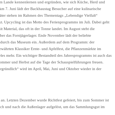
em Lande kennenlernen und ergründen, wie sich Küche, Herd und
m 7. Juni lädt der Backhaustag Besucher auf eine kulinarische
päter stehen im Rahmen des Thementags „Lebendige Vielfalt“
kt. Upcycling ist das Motto des Ferienprogramms im Juli. Dabei geht
Material, das oft in der Tonne landet. Im August steht die
er das Forstjägerlager. Ende November lädt der beliebte
 durch das Museum ein. Außerdem auf dem Programm: der
ewährten Klassiker Ernte- und Apfelfest, die Pflanzenmärkte im
les mehr. Ein wichtiger Bestandteil des Jahresprogramms ist auch das
Sommer und Herbst auf die Tage der Schauspielführungen freuen.
gründlich“ wird im April, Mai, Juni und Oktober wieder in der
an. Letzten Dezember wurde Richtfest gefeiert, bis zum Sommer ist
nach und nach die Außenlager aufgelöst, um das Sammlungsgut im