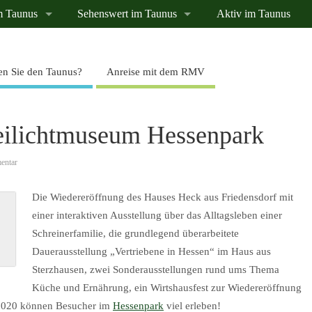
m Taunus
Sehenswert im Taunus
Aktiv im Taunus
n Sie den Taunus?
Anreise mit dem RMV
eilichtmuseum Hessenpark
entar
Die Wiedereröffnung des Hauses Heck aus Friedensdorf mit
einer interaktiven Ausstellung über das Alltagsleben einer
Schreinerfamilie, die grundlegend überarbeitete
Dauerausstellung „Vertriebene in Hessen“ im Haus aus
Sterzhausen, zwei Sonderausstellungen rund ums Thema
Küche und Ernährung, ein Wirtshausfest zur Wiedereröffnung
 2020 können Besucher im
Hessenpark
viel erleben!