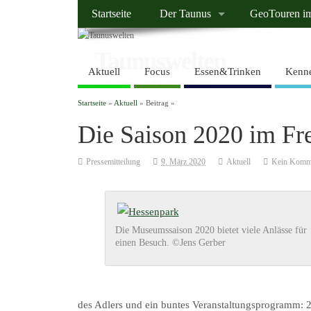
Startseite
Der Taunus
GeoTouren i
Taunuswelten
Aktuell
Focus
Essen&Trinken
Kenne
Geotourismus und Kulturlandschaft
Startseite
»
Aktuell
» Beitrag »
Die Saison 2020 im Fr
Pressemitteilung
9. März 2020
Aktuell
Kein Komm
Die Museumssaison 2020 bietet viele Anlässe für
einen Besuch. ©Jens Gerber
des Adlers und ein buntes Veranstaltungsprogramm: