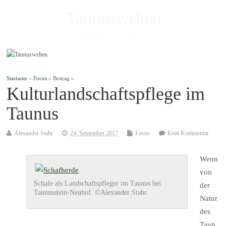
Taunuswelten
Geotourismus und Kulturlandschaft
Startseite
»
Focus
» Beitrag »
Kulturlandschaftspflege im
Taunus
Alexander Stahr
24. September 2017
Focus
Kein Kommentar
Wenn
von
Schafe als Landschaftspfleger im Taunus bei
der
Taunusstein-Neuhof. ©Alexander Stahr
Natur
des
Taun