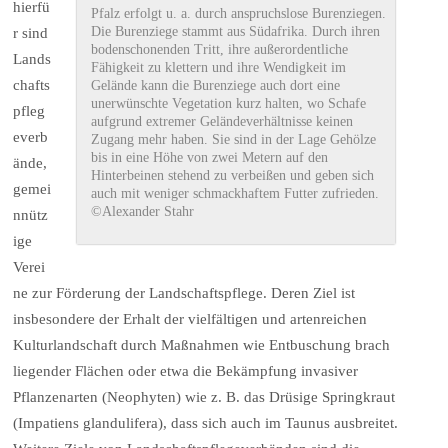
hierfü
Pfalz erfolgt u. a. durch anspruchslose Burenziegen.
Die Burenziege stammt aus Südafrika. Durch ihren
r sind
bodenschonenden Tritt, ihre außerordentliche
Lands
Fähigkeit zu klettern und ihre Wendigkeit im
chafts
Gelände kann die Burenziege auch dort eine
unerwünschte Vegetation kurz halten, wo Schafe
pfleg
aufgrund extremer Geländeverhältnisse keinen
everb
Zugang mehr haben. Sie sind in der Lage Gehölze
bis in eine Höhe von zwei Metern auf den
ände,
Hinterbeinen stehend zu verbeißen und geben sich
gemei
auch mit weniger schmackhaftem Futter zufrieden.
©Alexander Stahr
nnütz
ige
Verei
ne zur Förderung der Landschaftspflege. Deren Ziel ist
insbesondere der Erhalt der vielfältigen und artenreichen
Kulturlandschaft durch Maßnahmen wie Entbuschung brach
liegender Flächen oder etwa die Bekämpfung invasiver
Pflanzenarten (Neophyten) wie z. B. das Drüsige Springkraut
(Impatiens glandulifera), dass sich auch im Taunus ausbreitet.