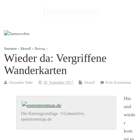
Taunuswelten
Geotourismus und Kulturlandschaft
Startseite
»
Aktuell
» Beitrag »
Wieder da: Vergriffene
Wanderkarten
Alexander Stahr
30. September 2017
Aktuell
Kein Kommentar
Hin
und
Die Kartengrundlage. ©Gemeinfrei,
wiede
openstreetmap.de
r
kom
mt es