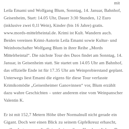
mit
Leila Emami und Wolfgang Blum, Sonntag, 14. Januar, Bahnhof,
Geisenheim, Start: 14.05 Uhr, Dauer 3:30 Stunden, 12 Euro
(inklusive zwei 0,1l Wein), Kinder (bis 16 Jahre) gratis.
www.mords-mittelrheintal.de. Krimi ist Kult. Wandern auch.
Beides vereinen Krimi-Autorin Leila Emami sowie Kultur- und
Weinbotschafter Wolfgang Blum in ihrer Reihe „Mords
Mittelrheintal“. Die nächste Tour des Duos findet am Sonntag, 14.
Januar, in Geisenheim statt. Sie startet um 14.05 Uhr am Bahnhof,
das offizielle Ende ist für 17.35 Uhr am Weinprobierstand geplant.
Unterwegs liest Emami die eigens für diese Tour verfasste
Krimikomödie „Geisenheimer Ganovinnen“ vor, Blum erzählt
dazu wahre Geschichten – unter anderem eine vom Weinpanscher
Valentin K.
Er ist mit 152,7 Metern Höhe über Normalnull nicht gerade ein
Gigant. Doch wer einen Blick zu seinem Gipfelkreuz erhascht,