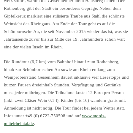
weiß sofort, warum die Geisenheimer ihren Hausberg lieben: Der
Rothenberg gibt der Stadt ein besonderes Gepräge. Neben dem
Gipfelkreuz markiert eine stilisierte Traube aus Stahl die schönste
Weinsicht des Rheingaus. Am Ende der Tour geht es auf die
Schönbornsche Au, die seit November 2015 wieder das ist, was sie
Jahrtausende zuvor bis zur Mitte des 19. Jahrhunderts schon war:
eine der vielen Inseln im Rhein.
Die Rundtour (6,7 km) vom Bahnhof hinauf zum Rothenberg,
hinab zur Schönbornschen Au sowie am Rhein entlang zum
Weinprobierstand Geisenheim dauert inklusive vier Lesestopps und
kurzen Pausen dreieinhalb Stunden. Verpflegung und Getränke
muss jeder mitbringen. Die Teilnahme kostet 12 Euro pro Person
(inkl. zwei Gläser Wein 0,1-l), Kinder (bis 16) wandern gratis mit.
Anmeldung ist nicht nötig. Die Tour findet bei jedem Wetter statt.
Infos unter +49 (0) 6722-750508 und auf
www.mords-
mittelrheintal.de
.