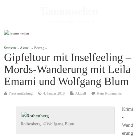
Taunuswelten
Geotourismus und Kulturlandschaft
Startseite
»
Aktuell
» Beitrag »
Gipfeltour mit Inselfeeling –
Mords-Wanderung mit Leila
Emami und Wolfgang Blum
Pressemitteilung
4. Januar 2018
Aktuell
Kein Kommentar
Krimi
-
Rothenberg. ©Wolfgang Blum
Wand
erung