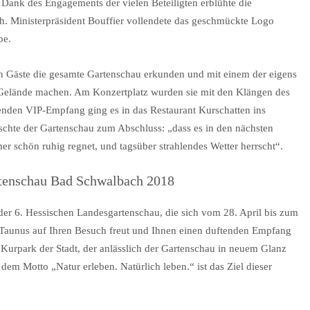
Dank des Engagements der vielen Beteiligten erblühte die
. Ministerpräsident Bouffier vollendete das geschmückte Logo
be.
en Gäste die gesamte Gartenschau erkunden und mit einem der eigens
 Gelände machen. Am Konzertplatz wurden sie mit den Klängen des
enden VIP-Empfang ging es in das Restaurant Kurschatten ins
nschte der Gartenschau zum Abschluss: „dass es in den nächsten
r schön ruhig regnet, und tagsüber strahlendes Wetter herrscht“.
tenschau Bad Schwalbach 2018
 der 6. Hessischen Landesgartenschau, die sich vom 28. April bis zum
 Taunus auf Ihren Besuch freut und Ihnen einen duftenden Empfang
n Kurpark der Stadt, der anlässlich der Gartenschau in neuem Glanz
dem Motto „Natur erleben. Natürlich leben.“ ist das Ziel dieser