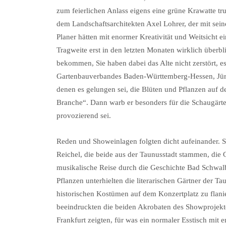
zum feierlichen Anlass eigens eine grüne Krawatte tr
dem Landschaftsarchitekten Axel Lohrer, der mit sein
Planer hätten mit enormer Kreativität und Weitsicht e
Tragweite erst in den letzten Monaten wirklich überb
bekommen, Sie haben dabei das Alte nicht zerstört, e
Gartenbauverbandes Baden-Württemberg-Hessen, Jürgen
denen es gelungen sei, die Blüten und Pflanzen auf 
Branche“. Dann warb er besonders für die Schaugärte
provozierend sei.
Reden und Showeinlagen folgten dicht aufeinander. So
Reichel, die beide aus der Taunusstadt stammen, die
musikalische Reise durch die Geschichte Bad Schwalb
Pflanzen unterhielten die literarischen Gärtner der 
historischen Kostümen auf dem Konzertplatz zu flani
beeindruckten die beiden Akrobaten des Showprojekte
Frankfurt zeigten, für was ein normaler Esstisch mi