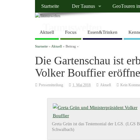
Startseite
Der Taunus
GeoTouren i
Taunuswelten
Aktuell
Focus
Essen&Trinken
Kenne
Geotourismus und Kulturlandschaft
Startseite
»
Aktuell
» Beitrag »
Die Gartenschau ist erb
Volker Bouffier eröffn
Pressemitteilung
1. Mai 2018
Aktuell
Kein Komme
Greta Grün ist das Testemonial der LGS. (LGS B
Schwalbach)