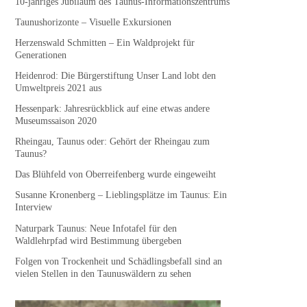
10-jähriges Jubiläum des Taunus-Informationszentrums
Taunushorizonte – Visuelle Exkursionen
Herzenswald Schmitten – Ein Waldprojekt für
Generationen
Heidenrod: Die Bürgerstiftung Unser Land lobt den
Umweltpreis 2021 aus
Hessenpark: Jahresrückblick auf eine etwas andere
Museumssaison 2020
Rheingau, Taunus oder: Gehört der Rheingau zum
Taunus?
Das Blühfeld von Oberreifenberg wurde eingeweiht
Susanne Kronenberg – Lieblingsplätze im Taunus: Ein
Interview
Naturpark Taunus: Neue Infotafel für den
Waldlehrpfad wird Bestimmung übergeben
Folgen von Trockenheit und Schädlingsbefall sind an
vielen Stellen in den Taunuswäldern zu sehen