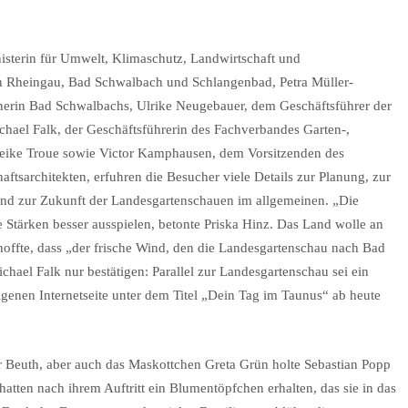
nisterin für Umwelt, Klimaschutz, Landwirtschaft und
n Rheingau, Bad Schwalbach und Schlangenbad, Petra Müller-
teherin Bad Schwalbachs, Ulrike Neugebauer, dem Geschäftsführer der
el Falk, der Geschäftsführerin des Fachverbandes Garten-,
Heike Troue sowie Victor Kamphausen, dem Vorsitzenden des
sarchitekten, erfuhren die Besucher viele Details zur Planung, zur
und zur Zukunft der Landesgartenschauen im allgemeinen. „Die
 Stärken besser ausspielen, betonte Priska Hinz. Das Land wolle an
hoffte, dass „der frische Wind, den die Landesgartenschau nach Bad
hael Falk nur bestätigen: Parallel zur Landesgartenschau sei ein
genen Internetseite unter dem Titel „Dein Tag im Taunus“ ab heute
r Beuth, aber auch das Maskottchen Greta Grün holte Sebastian Popp
atten nach ihrem Auftritt ein Blumentöpfchen erhalten, das sie in das