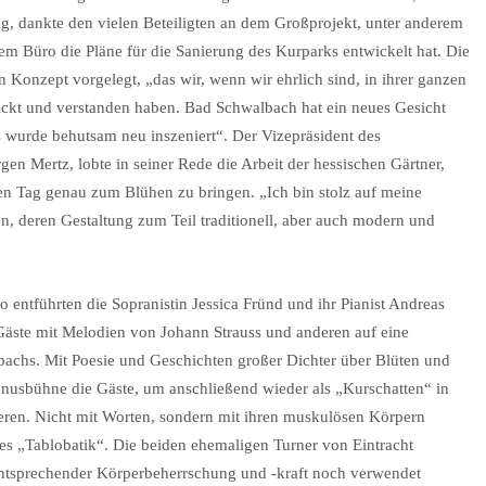
ug, dankte den vielen Beteiligten an dem Großprojekt, unter anderem
em Büro die Pläne für die Sanierung des Kurparks entwickelt hat. Die
in Konzept vorgelegt, „das wir, wenn wir ehrlich sind, in ihrer ganzen
lickt und verstanden haben. Bad Schwalbach hat ein neues Gesicht
s wurde behutsam neu inszeniert“. Der Vizepräsident des
 Mertz, lobte in seiner Rede die Arbeit der hessischen Gärtner,
den Tag genau zum Blühen zu bringen. „Ich bin stolz auf meine
n, deren Gestaltung zum Teil traditionell, aber auch modern und
 entführten die Sopranistin Jessica Fründ und ihr Pianist Andreas
 Gäste mit Melodien von Johann Strauss und anderen auf eine
achs. Mit Poesie und Geschichten großer Dichter über Blüten und
Taunusbühne die Gäste, um anschließend wieder als „Kurschatten“ in
eren. Nicht mit Worten, sondern mit ihren muskulösen Körpern
s „Tablobatik“. Die beiden ehemaligen Turner von Eintracht
t entsprechender Körperbeherrschung und -kraft noch verwendet