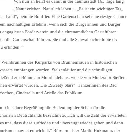
Von nun an heißt es damit in der Taunusstadt 163 Tage lang
„Natur erleben. Natürlich leben.“. „Es ist ein wichtiger Tag,
es Land“, betonte Bouffier. Eine Gartenschau sei eine riesige Chance
inem nachhaltigen Erlebnis, wenn sich die Bürgerinnen und Bürger
n engagierten Förderverein und die ehrenamtlichen Gästeführer
ch die Gartenschau führten. Sie und alle Schwalbacher lobte er:
zu erfinden.“
m Weinbrunnen des Kurparks von Brunnenfrauen in historischen
ssers empfangen worden. Stelzenläufer und die schrulligen
chließend zur Bühne am Moorbadehaus, wo sie von Moderator Steffen
nen erwartet wurden. Die „Sweety Stars“, Tänzerinnen des Bad
öschen, Cinderella und Arielle das Publikum.
hob in seiner Begrüßung die Bedeutung der Schau für die
chönsten Deutschlands bezeichnete. „Ich will die Zahl der erwarteten
t es uns, dass diese zufrieden und überzeugt wieder gehen und dann
Tourismusmagnet entwickelt.“ Bürgermeister Martin Hußmann, der