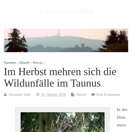
Taunuswelten
Geotourismus und Kulturlandschaft
Startseite
»
Aktuell
» Beitrag »
Im Herbst mehren sich die
Wildunfälle im Taunus
Alexander Stahr
18. Oktober 2018
Aktuell
Kein Kommentar
In der
Däm
meru