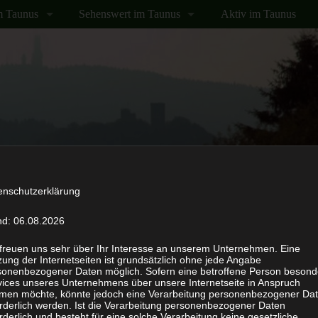
m Taunus
Sehenswert im Taunus
Aktiv im Taunus
n Sie den Taunus?
Anreise mit dem RMV
enschutzerklärung
nd: 06.08.2026
Römerkastell Saalburg –
 freuen uns sehr über Ihr Interesse an unserem Unternehmen. Eine
ten
ung der Internetseiten ist grundsätzlich ohne jede Angabe
sonenbezogener Daten möglich. Sofern eine betroffene Person besond
vices unseres Unternehmens über unsere Internetseite in Anspruch
men möchte, könnte jedoch eine Verarbeitung personenbezogener Da
n Kommentar
orderlich werden. Ist die Verarbeitung personenbezogener Daten
rderlich und besteht für eine solche Verarbeitung keine gesetzliche