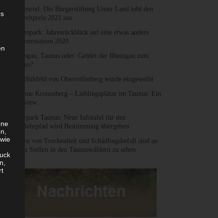
Heidenrod: Die Bürgerstiftung Unser Land lobt den
es
Umweltpreis 2021 aus
Hessenpark: Jahresrückblick auf eine etwas andere
Museumssaison 2020
en
Rheingau, Taunus oder: Gehört der Rheingau zum
Taunus?
Das Blühfeld von Oberreifenberg wurde eingeweiht
Susanne Kronenberg – Lieblingsplätze im Taunus: Ein
Interview
Naturpark Taunus: Neue Infotafel für den
ene
Waldlehrpfad wird Bestimmung übergeben
en,
 wie
Folgen von Trockenheit und Schädlingsbefall sind an
vielen Stellen in den Taunuswäldern zu sehen
uck
n,
rt