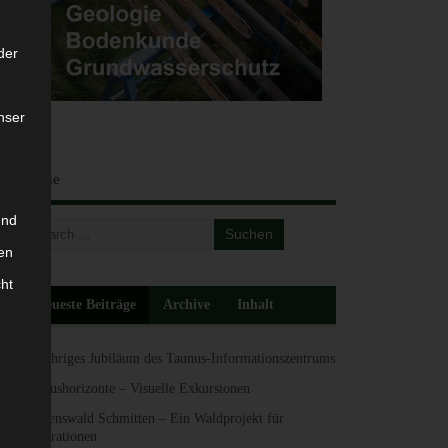
der
nser
Suche
und
en
cht
Neueste Beiträge
Archive
Inhalt
10-jähriges Jubiläum des Taunus-Informationszentrums
Taunushorizonte – Visuelle Exkursionen
Herzenswald Schmitten – Ein Waldprojekt für
Generationen