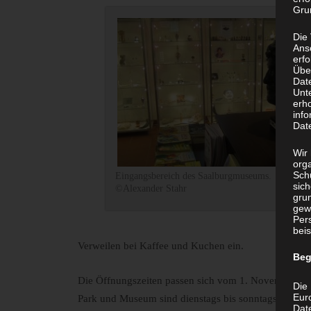
Grun
Die
Ans
erf
Übe
Dat
Unt
erh
info
Dat
Wir 
org
Sch
Eingangsbereich des Saalburgmuseums.
sic
©Alexander Stahr
grun
gew
Per
beis
Verweilen bei Kaffee und Kuchen ein.
Beg
Die Öffnungszeiten passen sich vom 1. November 201
Die 
Eur
Park und Museum sind dienstags bis sonntags von 9 
Dat