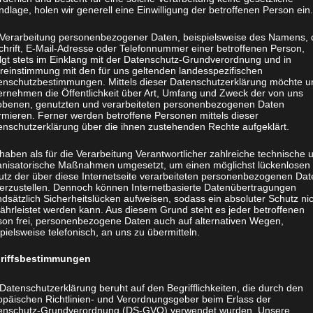
dlage, holen wir generell eine Einwilligung der betroffenen Person ein.
Auch wenn die Sommerzeit zu Ende geht, fällt das
Römerkastell Saalburg in Bad Homburg nicht in den
 Verarbeitung personenbezogener Daten, beispielsweise des Namens, 
chrift, E-Mail-Adresse oder Telefonnummer einer betroffenen Person,
Winterschlaf. Der Archäologische Park und das Museum sind
olgt stets im Einklang mit der Datenschutz-Grundverordnung und in
auch im Herbst und Winter für Besucher geöffnet. Die
reinstimmung mit den für uns geltenden landesspezifischen
enschutzbestimmungen. Mittels dieser Datenschutzerklärung möchte u
Ausstellungsräume sind beheizt, so dass man sich die
ernehmen die Öffentlichkeit über Art, Umfang und Zweck der von uns
archäologischen Funde, Modelle und inszenierten Bereiche
obenen, genutzten und verarbeiteten personenbezogenen Daten
rmieren. Ferner werden betroffene Personen mittels dieser
bei angenehmen Temperaturen anschauen kann.
enschutzerklärung über die ihnen zustehenden Rechte aufgeklärt.
haben als für die Verarbeitung Verantwortlicher zahlreiche technische 
Der Museumsshop präsentiert sein umfangreiches Sortiment
anisatorische Maßnahmen umgesetzt, um einen möglichst lückenlosen
an Büchern, Repliken, Schmuck und Souvenirs. Hier lässt
utz der über diese Internetseite verarbeiteten personenbezogenen Dat
herzustellen. Dennoch können Internetbasierte Datenübertragungen
sich sicherlich das eine oder andere außergewöhnliche
dsätzlich Sicherheitslücken aufweisen, sodass ein absoluter Schutz ni
ährleistet werden kann. Aus diesem Grund steht es jeder betroffenen
Weihnachtsgeschenk finden. Nach einem Spaziergang im
son frei, personenbezogene Daten auch auf alternativen Wegen,
Park lädt das Museumscafé Taberna zum gemütlichen
pielsweise telefonisch, an uns zu übermitteln.
riffsbestimmungen
8 bis 28. Februar 2019 den kürzeren Tagen an: Archäologischer
Datenschutzerklärung beruht auf den Begrifflichkeiten, die durch den
opäischen Richtlinien- und Verordnungsgeber beim Erlass der
bis 16 Uhr geöffnet, ebenso der Museumsshop. Montags ist im
enschutz-Grundverordnung (DS-GVO) verwendet wurden. Unsere