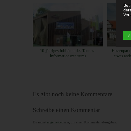
Betr
der
Vera
c) 
✓
Vera
aus
10-jähriges Jubiläum des Taunus-
Hessenpark:
per
Informationszentrums
etwas and
das
Aus
Verb
Ver
d) 
Es gibt noch keine Kommentare
Ein
per
Schreibe einen Kommentar
ein
Du musst
angemeldet
sein, um einen Kommentar abzugeben.
e) 