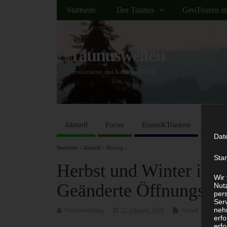
Startseite
Der Taunus
GeoTouren i
Taunuswelten
Geotourismus und Kulturlandschaft
Aktuell
Focus
Essen&Trinken
Kenne
Dat
Startseite
»
Aktuell
» Beitrag »
Sta
Herbst und Winter im 
Wir
Geänderte Öffnungszei
Nutz
per
Ser
neh
Pressemitteilung
22. Oktober 2018
Aktuell
Kei
erf
erfo