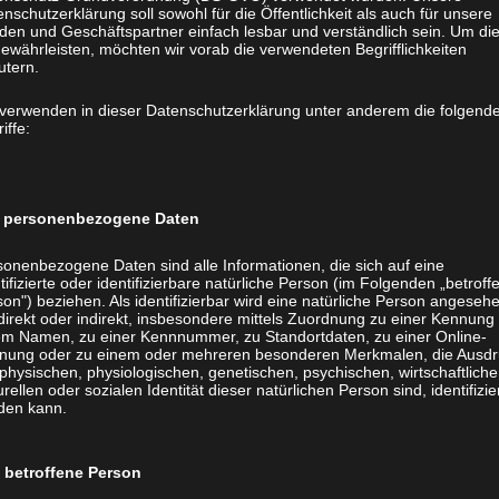
op reduzierte Öffnungszeiten, die Sie bitte unserer Homepage
nschutzerklärung soll sowohl für die Öffentlichkeit als auch für unsere
den und Geschäftspartner einfach lesbar und verständlich sein. Um di
 und Silvester (24.12. und 31.12.). Das Museumscafé Taberna hat –
ewährleisten, möchten wir vorab die verwendeten Begrifflichkeiten
is sonntags von 12 bis 16 Uhr geöffnet.
utern.
 verwenden in dieser Datenschutzerklärung unter anderem die folgend
 14 Uhr öffentliche Kastellführungen. Die Samstagsführungen
iffe:
ngen für Gruppen werden auch im Herbst und im Winter angeboten.
orischen Räume des Kastells, gerade auch in der Vorweihnachtszeit,
 Führungen und Veranstaltungen unter Tel.: +49 (0)6175-9374-20
personenbezogene Daten
sonenbezogene Daten sind alle Informationen, die sich auf eine
tifizierte oder identifizierbare natürliche Person (im Folgenden „betroff
on") beziehen. Als identifizierbar wird eine natürliche Person angeseh
(0)6175-9374-23, E-Mail: amrhein.c@saalburgmuseum.de
direkt oder indirekt, insbesondere mittels Zuordnung zu einer Kennung
em Namen, zu einer Kennnummer, zu Standortdaten, zu einer Online-
nung oder zu einem oder mehreren besonderen Merkmalen, die Ausdr
physischen, physiologischen, genetischen, psychischen, wirtschaftliche
urellen oder sozialen Identität dieser natürlichen Person sind, identifizie
den kann.
betroffene Person