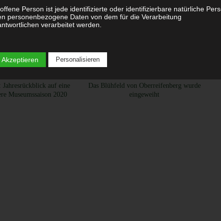
offene Person ist jede identifizierte oder identifizierbare natürliche Per
en personenbezogene Daten von dem für die Verarbeitung
ntwortlichen verarbeitet werden.
Verarbeitung
 Akzeptieren
Personalisieren
rbeitung ist jeder mit oder ohne Hilfe automatisierter Verfahren
geführte Vorgang oder jede solche Vorgangsreihe im Zusammenhang 
 Jahresrückblick auf eine
Das Blühfeld von Oberreifenberg wurde
sonenbezogenen Daten wie das Erheben, das Erfassen, die Organisati
ere Museumssaison 2020
eingeweiht
 Ordnen, die Speicherung, die Anpassung oder Veränderung, das
lesen, das Abfragen, die Verwendung, die Offenlegung durch Übermittl
reitung oder eine andere Form der Bereitstellung, den Abgleich oder d
knüpfung, die Einschränkung, das Löschen oder die Vernichtung.
Einschränkung der Verarbeitung
schränkung der Verarbeitung ist die Markierung gespeicherter
sonenbezogener Daten mit dem Ziel, ihre künftige Verarbeitung
zuschränken.
Profiling