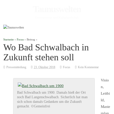
Taunuswelten
Geotourismus und Kulturlandschaft
Startseite
»
Focus
» Beitrag »
Wo Bad Schwalbach in
Zukunft stehen soll
Pressemitteilung
23. Oktober 2018
Focus
Kein Kommentar
Visio
n,
Bad Schwalbach um 1900. Damals hieß der Ort
Leitbi
noch Bad Langenschwalbach. Sicherlich hat man
ld,
sich schon damals Gedanken um die Zukunft
gemacht. ©Gemeinfrei
Maste
rplan,