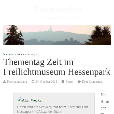
Taunuswelten
Geotourismus und Kulturlandschaft
Startseite
»
Focus
» Beitrag »
Thementag Zeit im
Freilichtmuseum Hessenpark
Pressemitteilung
24. Oktober 2018
Focus
Kein Kommentar
Neu-
Ansp
Uhren sind ein Schwerpunkt beim Thementag im
ach.
Hessenpark. ©Alexander Stahr